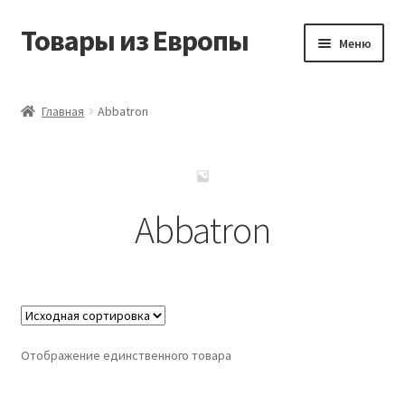
Товары из Европы
Перейти
Перейти
Меню
к
к
навигации
содержимому
Главная
Главная
Abbatron
Виды доставки
Заказать товары из Европы
Abbatron
Контакты
Корзина
Мой аккаунт
Отображение единственного товара
Оставить отзыв