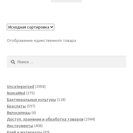
Отображение единственного товара
Найти:
3958
Uncategorized
3958
375
товаров
NomaMed
375
товаров
128
Бактериальные культуры
128
597
товаров
Браслеты
597
товаров
6
Велосипеды
6
товаров
2944
Доступ, хранение и обработка товаров
2944
408
товара
Инструменты
408
товаров
89
Клей и материалы
89