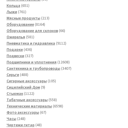
651
товаров
Кольца
651
761
товар
Лыжи
761
товар
213
Мясные продукты
213
8164
товаров
Оборудование
8164
товара
66
Оборудование для склонов
66
581
товаров
Ожерелья
581
товар
9112
Пневматика и гидравлика
9112
436
товаров
Подарки
436
товаров
327
Подвески
327
товаров
12608
Подшипники и уплотнения
12608
товаров
3407
Сантехника и трубопроводы
3407
488
товаров
Серьги
488
товаров
105
Сигарные аксессуары
105
9
товаров
Сицилийский Дом
9
1122
товаров
Стьюмак
1122
товара
558
Табачные аксессуары
558
товаров
6598
Технические материалы
6598
67
товаров
Фото аксессуары
67
248
товаров
Часы
248
товаров
48
Чертежи гитар
48