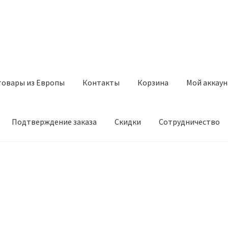
товары из Европы
Контакты
Корзина
Мой аккаун
Подтверждение заказа
Скидки
Сотрудничество
з Европы
Контакты
Корзина
Мой аккаунт
Оставить отзыв
а
Скидки
Сотрудничество