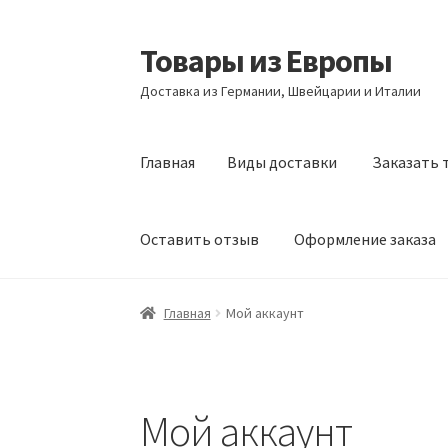
Товары из Европы
Перейти
Перейти
к
к
Доставка из Германии, Швейцарии и Италии
навигации
содержимому
Главная
Виды доставки
Заказать 
Оставить отзыв
Оформление заказа
Главная
Виды доставки
Заказать товары и
Главная
Мой аккаунт
Оформление заказа
Подтверждение заказ
Мой аккаунт