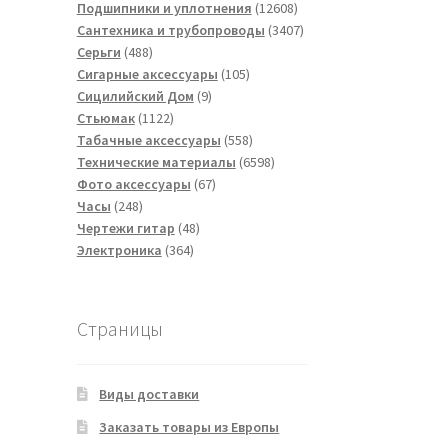
товаров
12608
Подшипники и уплотнения
12608
товаров
3407
Сантехника и трубопроводы
3407
488
товаров
Серьги
488
товаров
105
Сигарные аксессуары
105
9
товаров
Сицилийский Дом
9
1122
товаров
Стьюмак
1122
товара
558
Табачные аксессуары
558
товаров
6598
Технические материалы
6598
67
товаров
Фото аксессуары
67
248
товаров
Часы
248
товаров
48
Чертежи гитар
48
364
товаров
Электроника
364
товара
Страницы
Виды доставки
Заказать товары из Европы