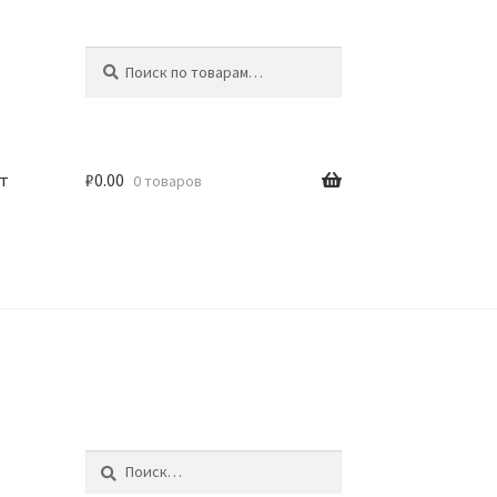
Искать:
Поиск
т
₽
0.00
0 товаров
Найти: