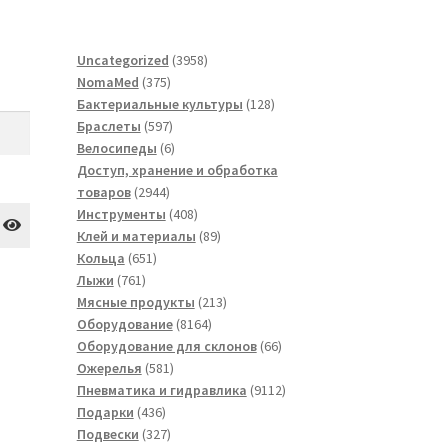
3958
Uncategorized
3958
375
товаров
NomaMed
375
товаров
128
Бактериальные культуры
128
597
товаров
Браслеты
597
товаров
6
Велосипеды
6
товаров
Доступ, хранение и обработка
2944
товаров
2944
товара
408
Инструменты
408
товаров
89
Клей и материалы
89
651
товаров
Кольца
651
761
товар
Лыжи
761
товар
213
Мясные продукты
213
8164
товаров
Оборудование
8164
товара
66
Оборудование для склонов
66
581
товаров
Ожерелья
581
товар
9112
Пневматика и гидравлика
9112
436
товаров
Подарки
436
товаров
327
Подвески
327