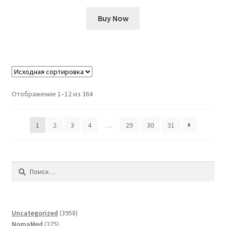
Buy Now
Отображение 1–12 из 364
1
2
3
4
…
29
30
31
Найти:
3958
Uncategorized
3958
375
товаров
NomaMed
375