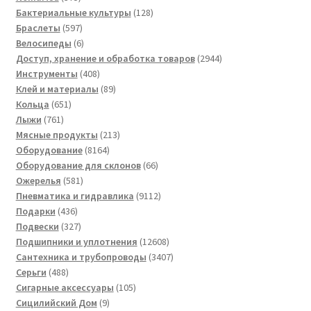
товаров
128
Бактериальные культуры
128
597
товаров
Браслеты
597
товаров
6
Велосипеды
6
товаров
2944
Доступ, хранение и обработка товаров
2944
408
товара
Инструменты
408
товаров
89
Клей и материалы
89
651
товаров
Кольца
651
761
товар
Лыжи
761
товар
213
Мясные продукты
213
8164
товаров
Оборудование
8164
товара
66
Оборудование для склонов
66
581
товаров
Ожерелья
581
товар
9112
Пневматика и гидравлика
9112
436
товаров
Подарки
436
товаров
327
Подвески
327
товаров
12608
Подшипники и уплотнения
12608
товаров
3407
Сантехника и трубопроводы
3407
488
товаров
Серьги
488
товаров
105
Сигарные аксессуары
105
9
товаров
Сицилийский Дом
9