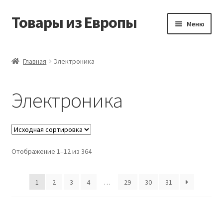
Товары из Европы
Перейти
Перейти
Меню
к
к
навигации
содержимому
Главная
Главная
Электроника
Виды доставки
Электроника
Заказать товары из Европы
Контакты
Отображение 1–12 из 364
Корзина
Мой аккаунт
1
2
3
4
…
29
30
31
Оставить отзыв