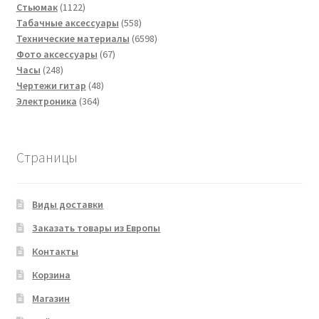
1122
товаров
Стьюмак
1122
товара
558
Табачные аксессуары
558
товаров
6598
Технические материалы
6598
67
товаров
Фото аксессуары
67
248
товаров
Часы
248
товаров
48
Чертежи гитар
48
364
товаров
Электроника
364
товара
Страницы
Виды доставки
Заказать товары из Европы
Контакты
Корзина
Магазин