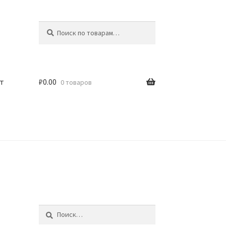
Искать:
Поиск
т
₽
0.00
0 товаров
Найти: