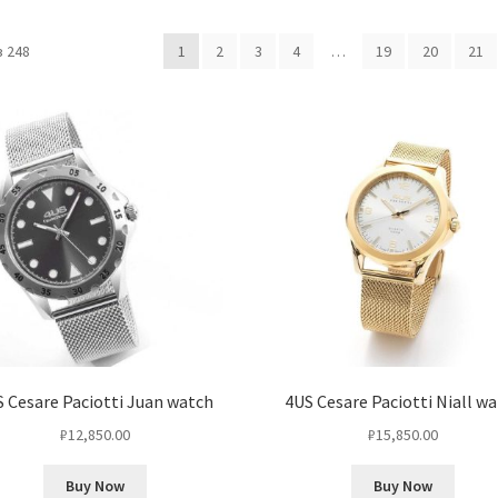
 248
1
2
3
4
…
19
20
21
 Cesare Paciotti Juan watch
4US Cesare Paciotti Niall w
₽
12,850.00
₽
15,850.00
Buy Now
Buy Now