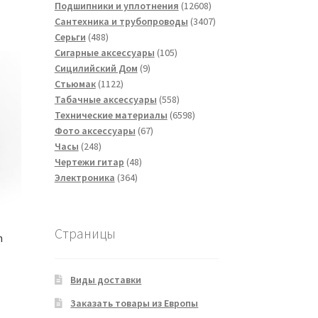
товаров
12608
Подшипники и уплотнения
12608
товаров
3407
Сантехника и трубопроводы
3407
488
товаров
Серьги
488
товаров
105
Сигарные аксессуары
105
9
товаров
Сицилийский Дом
9
1122
товаров
Стьюмак
1122
товара
558
Табачные аксессуары
558
товаров
6598
Технические материалы
6598
67
товаров
Фото аксессуары
67
248
товаров
Часы
248
товаров
48
Чертежи гитар
48
364
товаров
Электроника
364
товара
Страницы
h
Виды доставки
Заказать товары из Европы