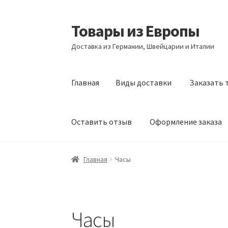
Товары из Европы
Перейти
Перейти
к
к
Доставка из Германии, Швейцарии и Италии
навигации
содержимому
Главная
Виды доставки
Заказать 
Оставить отзыв
Оформление заказа
Главная
Виды доставки
Заказать товары и
Главная
Часы
Оформление заказа
Подтверждение заказ
Часы