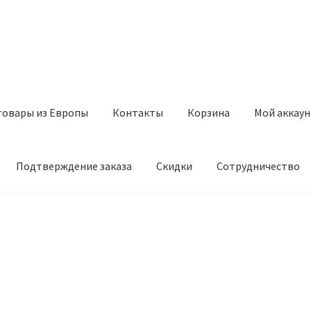
товары из Европы
Контакты
Корзина
Мой аккаун
Подтверждение заказа
Скидки
Сотрудничество
з Европы
Контакты
Корзина
Мой аккаунт
Оставить отзыв
а
Скидки
Сотрудничество