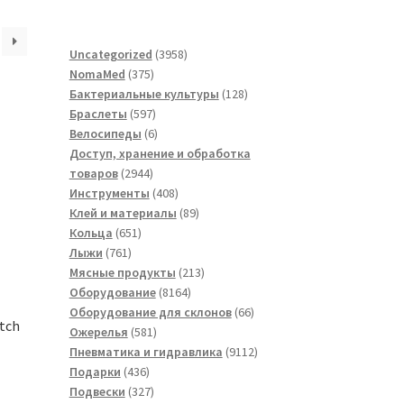
3958
Uncategorized
3958
375
товаров
NomaMed
375
товаров
128
Бактериальные культуры
128
597
товаров
Браслеты
597
товаров
6
Велосипеды
6
товаров
Доступ, хранение и обработка
2944
товаров
2944
товара
408
Инструменты
408
товаров
89
Клей и материалы
89
651
товаров
Кольца
651
761
товар
Лыжи
761
товар
213
Мясные продукты
213
8164
товаров
Оборудование
8164
товара
66
Оборудование для склонов
66
atch
581
товаров
Ожерелья
581
товар
9112
Пневматика и гидравлика
9112
436
товаров
Подарки
436
товаров
327
Подвески
327