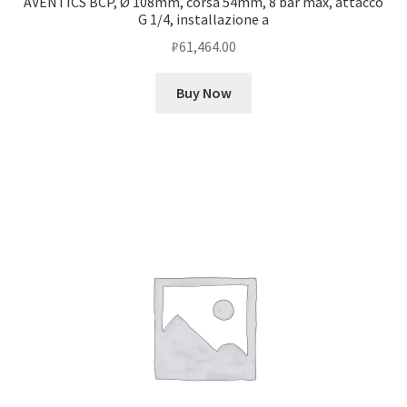
AVENTICS BCP, Ø 108mm, corsa 54mm, 8 bar max, attacco
G 1/4, installazione a
₽
61,464.00
Buy Now