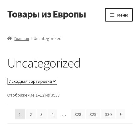
Товары из Европы
Перейти
Перейти
Меню
к
к
навигации
содержимому
Главная
Главная
Uncategorized
Виды доставки
Uncategorized
Заказать товары из Европы
Контакты
Отображение 1–12 из 3958
Корзина
Мой аккаунт
1
2
3
4
…
328
329
330
Оставить отзыв