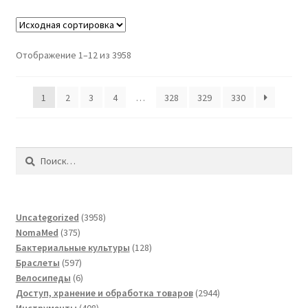
Отображение 1–12 из 3958
1
2
3
4
…
328
329
330
Найти:
3958
Uncategorized
3958
375
товаров
NomaMed
375
товаров
128
Бактериальные культуры
128
597
товаров
Браслеты
597
товаров
6
Велосипеды
6
товаров
2944
Доступ, хранение и обработка товаров
2944
408
товара