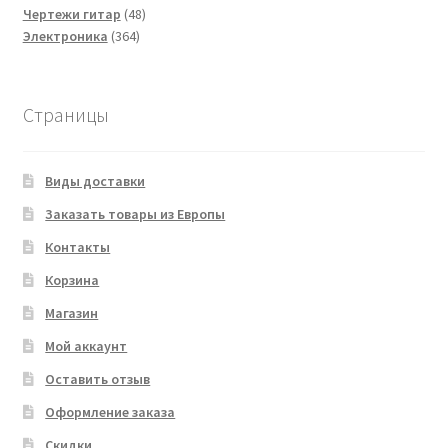
товаров
48
Чертежи гитар
48
364
товаров
Электроника
364
товара
Страницы
Виды доставки
Заказать товары из Европы
Контакты
Корзина
Магазин
Мой аккаунт
Оставить отзыв
Оформление заказа
Скидки