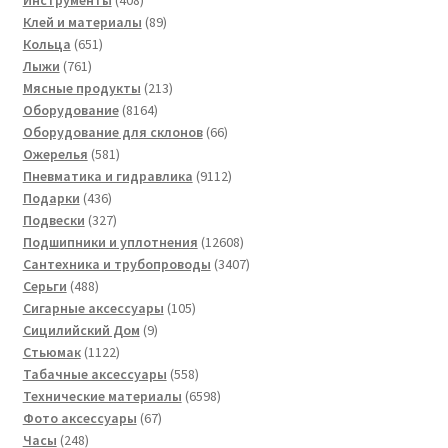
Инструменты
408
товаров
89
Клей и материалы
89
651
товаров
Кольца
651
761
товар
Лыжи
761
товар
213
Мясные продукты
213
8164
товаров
Оборудование
8164
товара
66
Оборудование для склонов
66
581
товаров
Ожерелья
581
товар
9112
Пневматика и гидравлика
9112
436
товаров
Подарки
436
товаров
327
Подвески
327
товаров
12608
Подшипники и уплотнения
12608
товаров
3407
Сантехника и трубопроводы
3407
488
товаров
Серьги
488
товаров
105
Сигарные аксессуары
105
9
товаров
Сицилийский Дом
9
1122
товаров
Стьюмак
1122
товара
558
Табачные аксессуары
558
товаров
6598
Технические материалы
6598
67
товаров
Фото аксессуары
67
248
товаров
Часы
248