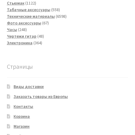
1122
товаров
Стьюмак
1122
товара
558
Табачные аксессуары
558
товаров
6598
Технические материалы
6598
67
товаров
Фото аксессуары
67
248
товаров
Часы
248
товаров
48
Чертежи гитар
48
364
товаров
Электроника
364
товара
Страницы
Виды доставки
Заказать товары из Европы
Контакты
Корзина
Магазин