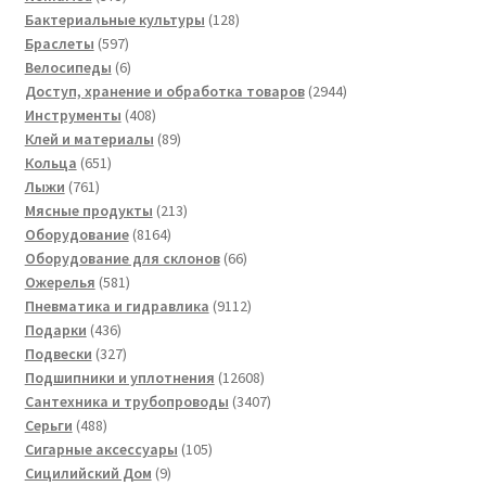
товаров
128
Бактериальные культуры
128
597
товаров
Браслеты
597
товаров
6
Велосипеды
6
товаров
2944
Доступ, хранение и обработка товаров
2944
408
товара
Инструменты
408
товаров
89
Клей и материалы
89
651
товаров
Кольца
651
761
товар
Лыжи
761
товар
213
Мясные продукты
213
8164
товаров
Оборудование
8164
товара
66
Оборудование для склонов
66
581
товаров
Ожерелья
581
товар
9112
Пневматика и гидравлика
9112
436
товаров
Подарки
436
товаров
327
Подвески
327
товаров
12608
Подшипники и уплотнения
12608
товаров
3407
Сантехника и трубопроводы
3407
488
товаров
Серьги
488
товаров
105
Сигарные аксессуары
105
9
товаров
Сицилийский Дом
9