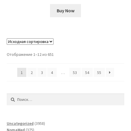
Buy Now
Отображение 1–12 из 651
1
2
3
4
…
53
54
55
Найти:
3958
Uncategorized
3958
375
товаров
NomaMed
375