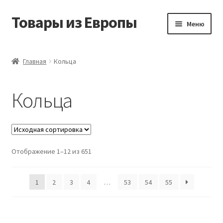
Товары из Европы
Перейти
Перейти
Меню
к
к
навигации
содержимому
Главная
Главная
Кольца
Виды доставки
Кольца
Заказать товары из Европы
Контакты
Отображение 1–12 из 651
Корзина
Мой аккаунт
1
2
3
4
…
53
54
55
Оставить отзыв