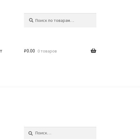
Искать:
Поиск
т
₽
0.00
0 товаров
Найти: