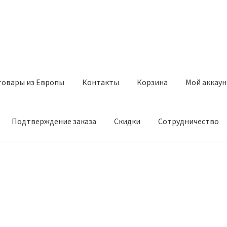
товары из Европы
Контакты
Корзина
Мой аккаун
Подтверждение заказа
Скидки
Сотрудничество
з Европы
Контакты
Корзина
Мой аккаунт
Оставить отзыв
а
Скидки
Сотрудничество