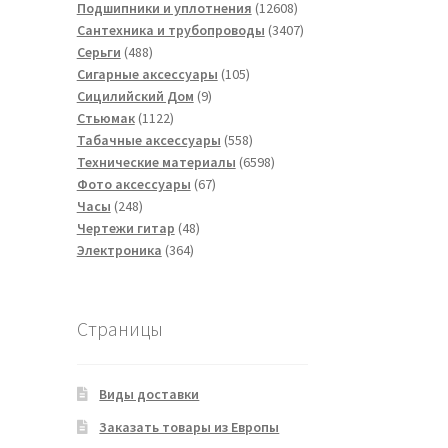
товаров
12608
Подшипники и уплотнения
12608
товаров
3407
Сантехника и трубопроводы
3407
488
товаров
Серьги
488
товаров
105
Сигарные аксессуары
105
9
товаров
Сицилийский Дом
9
1122
товаров
Стьюмак
1122
товара
558
Табачные аксессуары
558
товаров
6598
Технические материалы
6598
67
товаров
Фото аксессуары
67
248
товаров
Часы
248
товаров
48
Чертежи гитар
48
364
товаров
Электроника
364
товара
Страницы
Виды доставки
Заказать товары из Европы