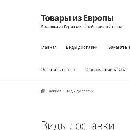
Товары из Европы
Перейти
Перейти
к
к
Доставка из Германии, Швейцарии и Италии
навигации
содержимому
Главная
Виды доставки
Заказать 
Оставить отзыв
Оформление заказа
Главная
Виды доставки
Заказать товары и
Главная
Виды доставки
Оформление заказа
Подтверждение заказ
Виды доставки