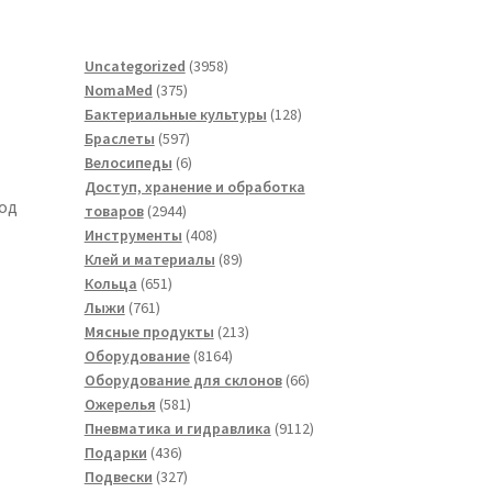
3958
Uncategorized
3958
375
товаров
NomaMed
375
товаров
128
Бактериальные культуры
128
597
товаров
Браслеты
597
товаров
6
Велосипеды
6
товаров
Доступ, хранение и обработка
иод
2944
товаров
2944
товара
408
Инструменты
408
товаров
89
Клей и материалы
89
651
товаров
Кольца
651
761
товар
Лыжи
761
товар
213
Мясные продукты
213
8164
товаров
Оборудование
8164
товара
66
Оборудование для склонов
66
581
товаров
Ожерелья
581
товар
9112
Пневматика и гидравлика
9112
436
товаров
Подарки
436
товаров
327
Подвески
327