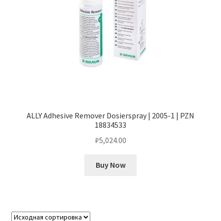
ALLY Adhesive Remover Dosierspray | 2005-1 | PZN
18834533
₽
5,024.00
Buy Now