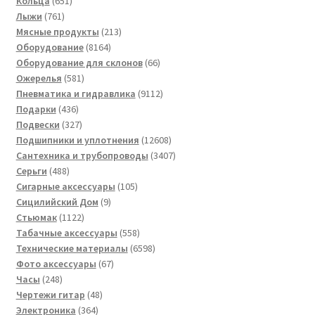
Кольца
651
761
товар
Лыжи
761
товар
213
Мясные продукты
213
8164
товаров
Оборудование
8164
товара
66
Оборудование для склонов
66
581
товаров
Ожерелья
581
товар
9112
Пневматика и гидравлика
9112
436
товаров
Подарки
436
товаров
327
Подвески
327
товаров
12608
Подшипники и уплотнения
12608
товаров
3407
Сантехника и трубопроводы
3407
488
товаров
Серьги
488
товаров
105
Сигарные аксессуары
105
9
товаров
Сицилийский Дом
9
1122
товаров
Стьюмак
1122
товара
558
Табачные аксессуары
558
товаров
6598
Технические материалы
6598
67
товаров
Фото аксессуары
67
248
товаров
Часы
248
товаров
48
Чертежи гитар
48
364
товаров
Электроника
364