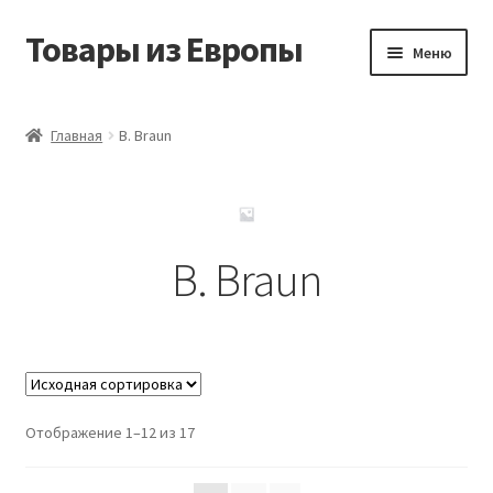
Товары из Европы
Перейти
Перейти
Меню
к
к
навигации
содержимому
Главная
Главная
B. Braun
Виды доставки
Заказать товары из Европы
B. Braun
Контакты
Корзина
Мой аккаунт
Отображение 1–12 из 17
Оставить отзыв