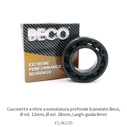
Cuscinetto a sfere a scanalatura profonda Scanalato Beco,
Ø int. 12mm, Ø est. 28mm, Largh. guida 8mm
₽
2,462.00