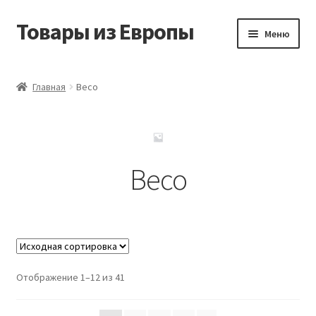
Товары из Европы
Перейти
Перейти
Меню
к
к
навигации
содержимому
Главная
Главная
Beco
Виды доставки
Заказать товары из Европы
Beco
Контакты
Корзина
Мой аккаунт
Отображение 1–12 из 41
Оставить отзыв