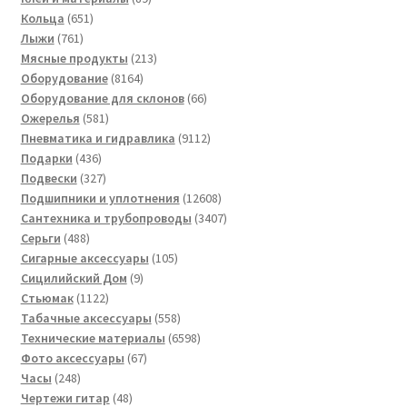
651
товаров
Кольца
651
761
товар
Лыжи
761
товар
213
Мясные продукты
213
8164
товаров
Оборудование
8164
товара
66
Оборудование для склонов
66
581
товаров
Ожерелья
581
товар
9112
Пневматика и гидравлика
9112
436
товаров
Подарки
436
товаров
327
Подвески
327
товаров
12608
Подшипники и уплотнения
12608
товаров
3407
Сантехника и трубопроводы
3407
488
товаров
Серьги
488
товаров
105
Сигарные аксессуары
105
9
товаров
Сицилийский Дом
9
1122
товаров
Стьюмак
1122
товара
558
Табачные аксессуары
558
товаров
6598
Технические материалы
6598
67
товаров
Фото аксессуары
67
248
товаров
Часы
248
товаров
48
Чертежи гитар
48