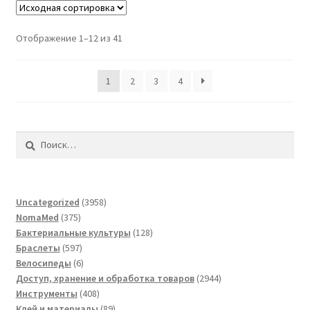
Отображение 1–12 из 41
1
2
3
4
Найти:
3958
Uncategorized
3958
375
товаров
NomaMed
375
товаров
128
Бактериальные культуры
128
597
товаров
Браслеты
597
товаров
6
Велосипеды
6
товаров
2944
Доступ, хранение и обработка товаров
2944
408
товара
Инструменты
408
товаров
89
Клей и материалы
89