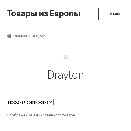
Товары из Европы
Перейти
Перейти
Меню
к
к
навигации
содержимому
Главная
Главная
Drayton
Виды доставки
Заказать товары из Европы
Drayton
Контакты
Корзина
Мой аккаунт
Отображение единственного товара
Оставить отзыв