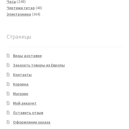
248
товаров
Часы
248
товаров
48
Чертежи гитар
48
364
товаров
Электроника
364
товара
Страницы
Виды доставки
Заказать товары из Европы
Контакты
Корзина
Магазин
Мой аккаунт
Оставить отзыв
Оформление заказа