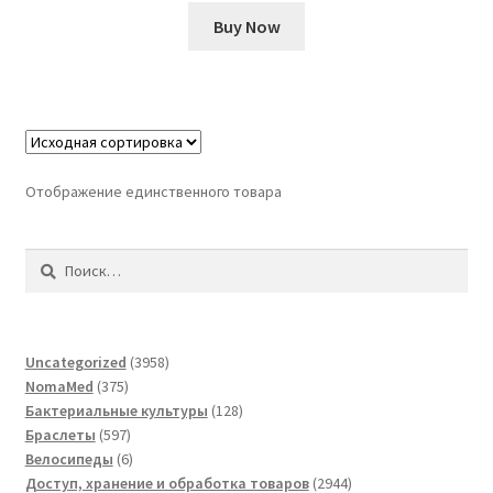
Buy Now
Отображение единственного товара
Найти:
3958
Uncategorized
3958
375
товаров
NomaMed
375
товаров
128
Бактериальные культуры
128
597
товаров
Браслеты
597
товаров
6
Велосипеды
6
товаров
2944
Доступ, хранение и обработка товаров
2944