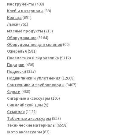
408
товара
Инструменты
408
товаров
89
Клей и материалы
89
651
товаров
Кольца
651
761
товар
Лыжи
761
товар
213
Мясные продукты
213
8164
товаров
Оборудование
8164
товара
66
Оборудование для склонов
66
581
товаров
Ожерелья
581
товар
9112
Пневматика и гидравлика
9112
436
товаров
Подарки
436
товаров
327
Подвески
327
товаров
12608
Подшипники и уплотнения
12608
товаров
3407
Сантехника и трубопроводы
3407
488
товаров
Серьги
488
товаров
105
Сигарные аксессуары
105
9
товаров
Сицилийский Дом
9
1122
товаров
Стьюмак
1122
товара
558
Табачные аксессуары
558
товаров
6598
Технические материалы
6598
67
товаров
Фото аксессуары
67