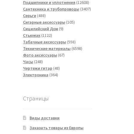
товаров
12608
Подшипники и уплотнения
12608
товаров
3407
Сантехника и трубопроводы
3407
488
товаров
Серьги
488
товаров
105
Сигарные аксессуары
105
9
товаров
Сицилийский Дом
9
1122
товаров
Стьюмак
1122
товара
558
Табачные аксессуары
558
товаров
6598
Технические материалы
6598
67
товаров
Фото аксессуары
67
248
товаров
Часы
248
товаров
48
Чертежи гитар
48
364
товаров
Электроника
364
товара
Страницы
Виды доставки
Заказать товары из Европы