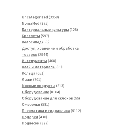
3958
Uncategorized
3958
375
товаров
NomaMed
375
товаров
128
Бактериальные культуры
128
597
товаров
Браслеты
597
товаров
6
Велосипеды
6
товаров
Доступ, хранение и обработка
2944
товаров
2944
товара
408
Инструменты
408
товаров
89
Клей и материалы
89
651
товаров
Кольца
651
761
товар
Лыжи
761
товар
213
Мясные продукты
213
8164
товаров
Оборудование
8164
товара
66
Оборудование для склонов
66
581
товаров
Ожерелья
581
товар
9112
Пневматика и гидравлика
9112
436
товаров
Подарки
436
товаров
327
Подвески
327