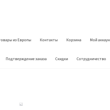
товары из Европы
Контакты
Корзина
Мой аккаун
Подтверждение заказа
Скидки
Сотрудничество
з Европы
Контакты
Корзина
Мой аккаунт
Оставить отзыв
а
Скидки
Сотрудничество