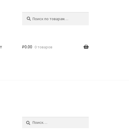
Искать:
Поиск
т
₽
0.00
0 товаров
Найти: