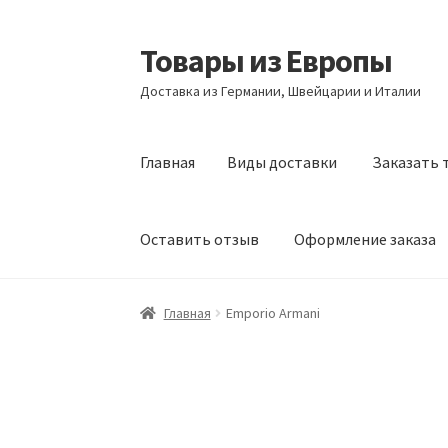
Товары из Европы
Перейти
Перейти
к
к
Доставка из Германии, Швейцарии и Италии
навигации
содержимому
Главная
Виды доставки
Заказать 
Оставить отзыв
Оформление заказа
Главная
Виды доставки
Заказать товары и
Главная
Emporio Armani
Оформление заказа
Подтверждение заказ