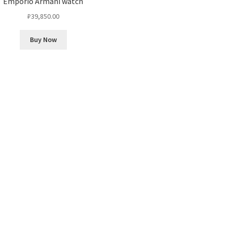
Emporio Armani watch
₽
39,850.00
Buy Now