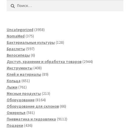
Найти:
3958
Uncategorized
3958
375
товаров
NomaMed
375
товаров
128
Бактериальные культуры
128
597
товаров
Браслеты
597
товаров
6
Велосипеды
6
товаров
2944
Доступ, хранение и обработка товаров
2944
408
товара
Инструменты
408
товаров
89
Клей и материалы
89
651
товаров
Кольца
651
761
товар
Лыжи
761
товар
213
Мясные продукты
213
8164
товаров
Оборудование
8164
товара
66
Оборудование для склонов
66
581
товаров
Ожерелья
581
товар
9112
Пневматика и гидравлика
9112
436
товаров
Подарки
436