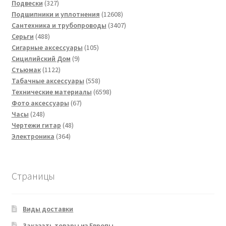
товаров
327
Подвески
327
товаров
12608
Подшипники и уплотнения
12608
товаров
3407
Сантехника и трубопроводы
3407
488
товаров
Серьги
488
товаров
105
Сигарные аксессуары
105
9
товаров
Сицилийский Дом
9
1122
товаров
Стьюмак
1122
товара
558
Табачные аксессуары
558
товаров
6598
Технические материалы
6598
67
товаров
Фото аксессуары
67
248
товаров
Часы
248
товаров
48
Чертежи гитар
48
364
товаров
Электроника
364
товара
Страницы
Виды доставки
Заказать товары из Европы