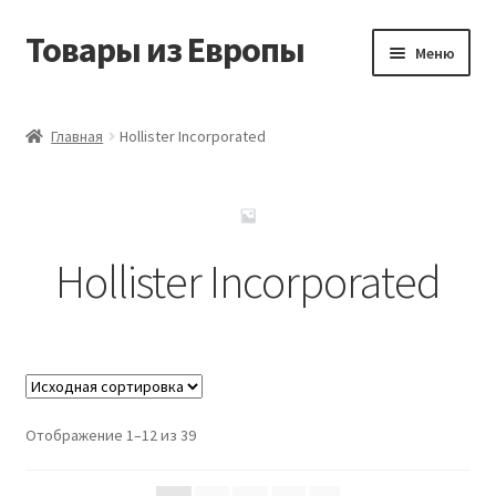
Товары из Европы
Перейти
Перейти
Меню
к
к
навигации
содержимому
Главная
Главная
Hollister Incorporated
Виды доставки
Заказать товары из Европы
Hollister Incorporated
Контакты
Корзина
Мой аккаунт
Отображение 1–12 из 39
Оставить отзыв