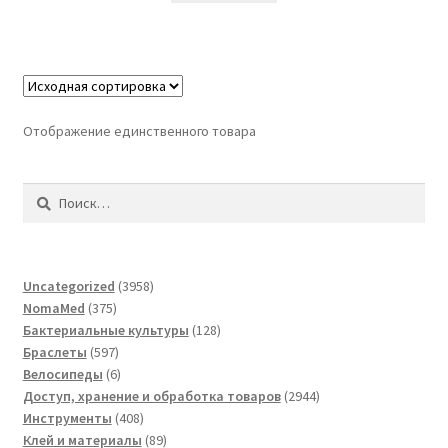
Отображение единственного товара
Найти:
3958
Uncategorized
3958
375
товаров
NomaMed
375
товаров
128
Бактериальные культуры
128
597
товаров
Браслеты
597
товаров
6
Велосипеды
6
товаров
2944
Доступ, хранение и обработка товаров
2944
408
товара
Инструменты
408
товаров
89
Клей и материалы
89