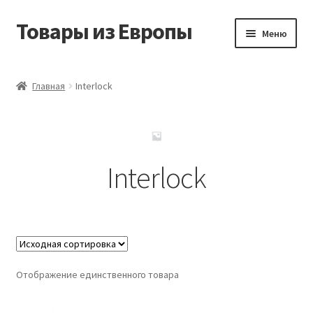
Товары из Европы
Перейти
Перейти
Меню
к
к
навигации
содержимому
Главная
Главная
Interlock
Виды доставки
Заказать товары из Европы
Interlock
Контакты
Корзина
Мой аккаунт
Отображение единственного товара
Оставить отзыв