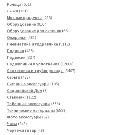
651
товаров
Кольца
651
761
товар
Лыжи
761
товар
213
Мясные продукты
213
8164
товаров
Оборудование
8164
товара
66
Оборудование для склонов
66
581
товаров
Ожерелья
581
товар
9112
Пневматика и гидравлика
9112
436
товаров
Подарки
436
товаров
327
Подвески
327
товаров
12608
Подшипники и уплотнения
12608
товаров
3407
Сантехника и трубопроводы
3407
488
товаров
Серьги
488
товаров
105
Сигарные аксессуары
105
9
товаров
Сицилийский Дом
9
1122
товаров
Стьюмак
1122
товара
558
Табачные аксессуары
558
товаров
6598
Технические материалы
6598
67
товаров
Фото аксессуары
67
248
товаров
Часы
248
товаров
48
Чертежи гитар
48