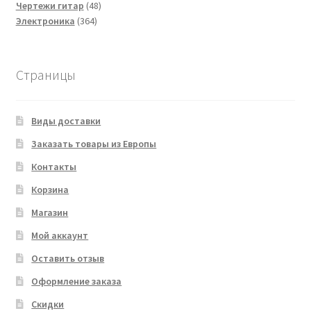
товаров
48
Чертежи гитар
48
364
товаров
Электроника
364
товара
Страницы
Виды доставки
Заказать товары из Европы
Контакты
Корзина
Магазин
Мой аккаунт
Оставить отзыв
Оформление заказа
Скидки