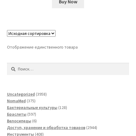
Buy Now
Отображение единственного товара
Найти:
3958
Uncategorized
3958
375
товаров
NomaMed
375
товаров
128
Бактериальные культуры
128
597
товаров
Браслеты
597
товаров
6
Велосипеды
6
товаров
2944
Доступ, хранение и обработка товаров
2944
408
товара
Инструменты
408