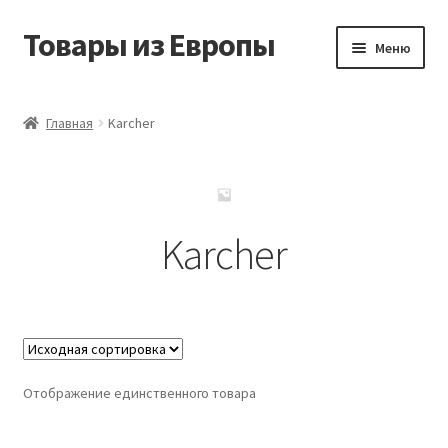
Товары из Европы
Перейти
Перейти
Меню
к
к
навигации
содержимому
Главная
Главная
Karcher
Виды доставки
Заказать товары из Европы
Karcher
Контакты
Корзина
Мой аккаунт
Отображение единственного товара
Оставить отзыв