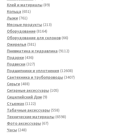
товаров
89
Клей и материалы
89
651
товаров
Кольца
651
761
товар
Лыжи
761
товар
213
Мясные продукты
213
8164
товаров
Оборудование
8164
товара
66
Оборудование для склонов
66
581
товаров
Ожерелья
581
товар
9112
Пневматика и гидравлика
9112
436
товаров
Подарки
436
товаров
327
Подвески
327
товаров
12608
Подшипники и уплотнения
12608
товаров
3407
Сантехника и трубопроводы
3407
488
товаров
Серьги
488
товаров
105
Сигарные аксессуары
105
9
товаров
Сицилийский Дом
9
1122
товаров
Стьюмак
1122
товара
558
Табачные аксессуары
558
товаров
6598
Технические материалы
6598
67
товаров
Фото аксессуары
67
248
товаров
Часы
248