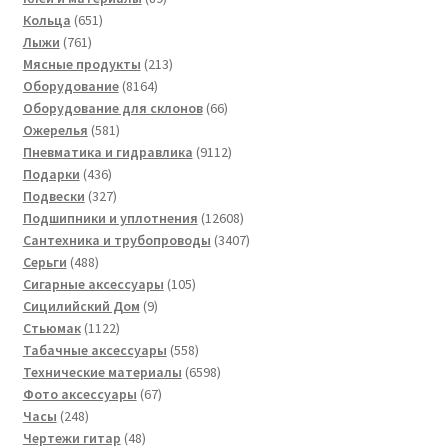
651
товаров
Кольца
651
761
товар
Лыжи
761
товар
213
Мясные продукты
213
8164
товаров
Оборудование
8164
товара
66
Оборудование для склонов
66
581
товаров
Ожерелья
581
товар
9112
Пневматика и гидравлика
9112
436
товаров
Подарки
436
товаров
327
Подвески
327
товаров
12608
Подшипники и уплотнения
12608
товаров
3407
Сантехника и трубопроводы
3407
488
товаров
Серьги
488
товаров
105
Сигарные аксессуары
105
9
товаров
Сицилийский Дом
9
1122
товаров
Стьюмак
1122
товара
558
Табачные аксессуары
558
товаров
6598
Технические материалы
6598
67
товаров
Фото аксессуары
67
248
товаров
Часы
248
товаров
48
Чертежи гитар
48