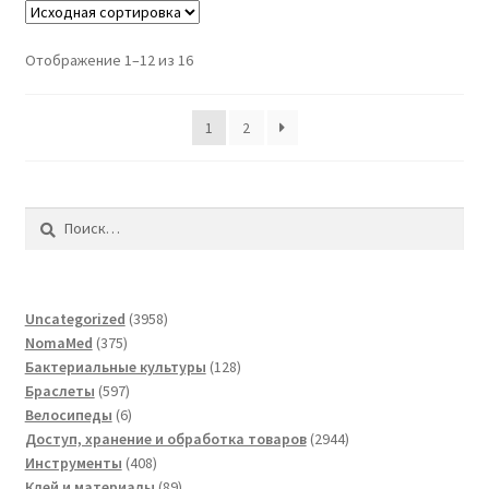
Отображение 1–12 из 16
1
2
Найти:
3958
Uncategorized
3958
375
товаров
NomaMed
375
товаров
128
Бактериальные культуры
128
597
товаров
Браслеты
597
товаров
6
Велосипеды
6
товаров
2944
Доступ, хранение и обработка товаров
2944
408
товара
Инструменты
408
товаров
89
Клей и материалы
89