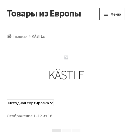
Товары из Европы
Перейти
Перейти
Меню
к
к
навигации
содержимому
Главная
Главная
KÄSTLE
Виды доставки
Заказать товары из Европы
KÄSTLE
Контакты
Корзина
Мой аккаунт
Отображение 1–12 из 16
Оставить отзыв