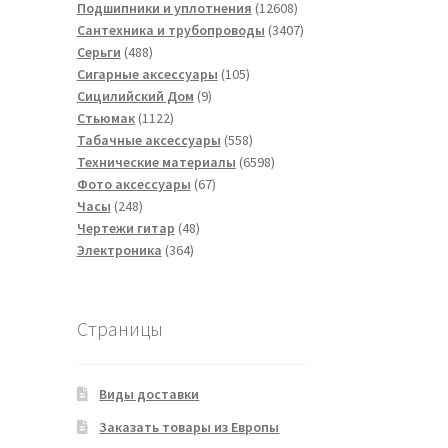
товаров
12608
Подшипники и уплотнения
12608
товаров
3407
Сантехника и трубопроводы
3407
488
товаров
Серьги
488
товаров
105
Сигарные аксессуары
105
9
товаров
Сицилийский Дом
9
1122
товаров
Стьюмак
1122
товара
558
Табачные аксессуары
558
товаров
6598
Технические материалы
6598
67
товаров
Фото аксессуары
67
248
товаров
Часы
248
товаров
48
Чертежи гитар
48
364
товаров
Электроника
364
товара
Страницы
Виды доставки
Заказать товары из Европы