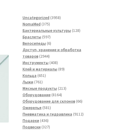
3958
Uncategorized
3958
375
товаров
NomaMed
375
товаров
128
Бактериальные культуры
128
597
товаров
Браслеты
597
товаров
6
Велосипеды
6
товаров
Доступ, хранение и обработка
2944
товаров
2944
товара
408
Инструменты
408
товаров
89
Клей и материалы
89
651
товаров
Кольца
651
761
товар
Лыжи
761
товар
213
Мясные продукты
213
8164
товаров
Оборудование
8164
товара
66
Оборудование для склонов
66
581
товаров
Ожерелья
581
товар
9112
Пневматика и гидравлика
9112
436
товаров
Подарки
436
товаров
327
Подвески
327