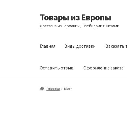
Товары из Европы
Перейти
Перейти
к
к
Доставка из Германии, Швейцарии и Италии
навигации
содержимому
Главная
Виды доставки
Заказать 
Оставить отзыв
Оформление заказа
Главная
Виды доставки
Заказать товары и
Главная
Kiara
Оформление заказа
Подтверждение заказ