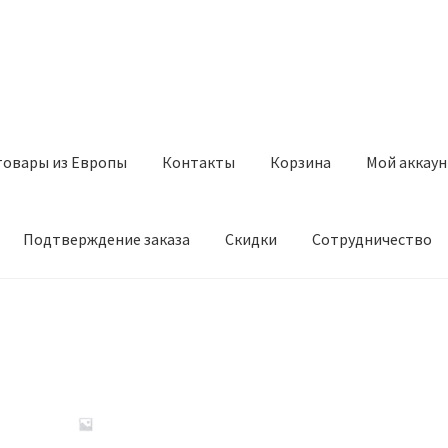
товары из Европы
Контакты
Корзина
Мой аккаун
Подтверждение заказа
Скидки
Сотрудничество
з Европы
Контакты
Корзина
Мой аккаунт
Оставить отзыв
а
Скидки
Сотрудничество