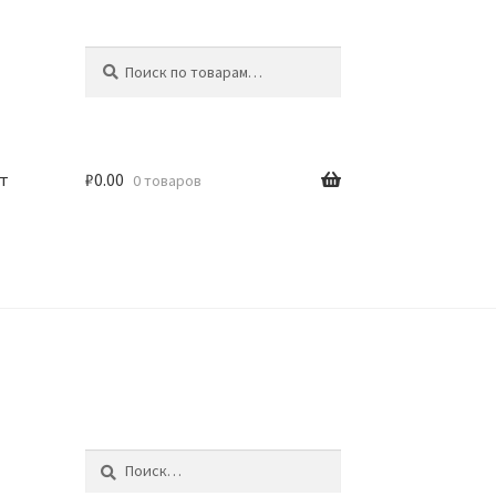
Искать:
Поиск
т
₽
0.00
0 товаров
Найти: