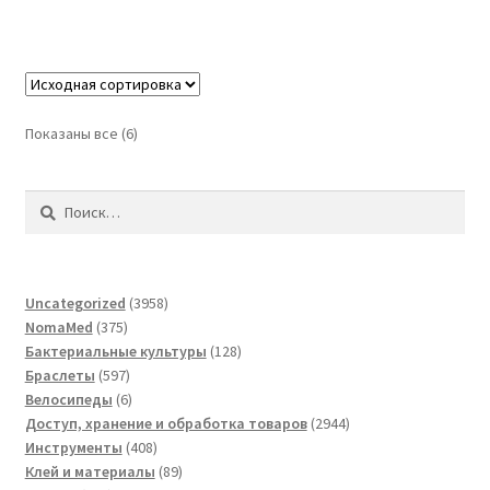
Показаны все (6)
Найти:
3958
Uncategorized
3958
375
товаров
NomaMed
375
товаров
128
Бактериальные культуры
128
597
товаров
Браслеты
597
товаров
6
Велосипеды
6
товаров
2944
Доступ, хранение и обработка товаров
2944
408
товара
Инструменты
408
товаров
89
Клей и материалы
89