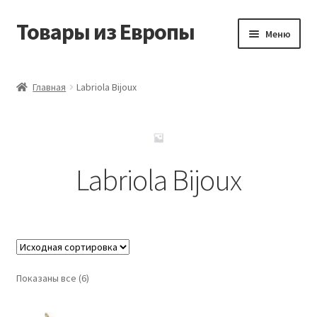
Товары из Европы
Перейти
Перейти
Меню
к
к
навигации
содержимому
Главная
Главная
Labriola Bijoux
Виды доставки
Заказать товары из Европы
Labriola Bijoux
Контакты
Корзина
Мой аккаунт
Показаны все (6)
Оставить отзыв