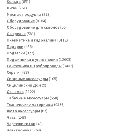
651
товаров
Кольца
651
761
товар
Лыжи
761
товар
213
Мясные продукты
213
8164
товаров
Оборудование
8164
товара
66
Оборудование для склонов
66
581
товаров
Ожерелья
581
товар
9112
Пневматика и гидравлика
9112
436
товаров
Подарки
436
товаров
327
Подвески
327
товаров
12608
Подшипники и уплотнения
12608
товаров
3407
Сантехника и трубопроводы
3407
488
товаров
Серьги
488
товаров
105
Сигарные аксессуары
105
9
товаров
Сицилийский Дом
9
1122
товаров
Стьюмак
1122
товара
558
Табачные аксессуары
558
товаров
6598
Технические материалы
6598
67
товаров
Фото аксессуары
67
248
товаров
Часы
248
товаров
48
Чертежи гитар
48
364
товаров
Электроника
364