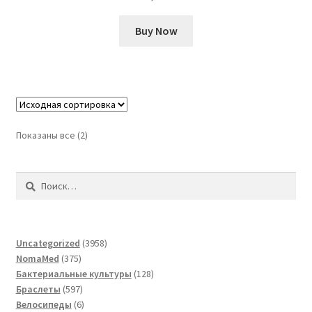
Buy Now
Показаны все (2)
Найти:
3958
Uncategorized
3958
375
товаров
NomaMed
375
товаров
128
Бактериальные культуры
128
597
товаров
Браслеты
597
товаров
6
Велосипеды
6