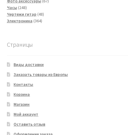
67
товаров
Фото аксессуары
67
248
товаров
Часы
248
товаров
48
Чертежи гитар
48
364
товаров
Электроника
364
товара
Страницы
Виды доставки
Заказать товары из Европы
Контакты
Корзина
Магазин
Мой аккаунт
Оставить отзыв
Оформление заказа