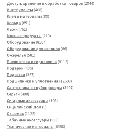
товаров
2944
Доступ, хранение и обработка товаров
2944
408
товара
Инструменты
408
товаров
89
Клей и материалы
89
651
товаров
Кольца
651
761
товар
Лыжи
761
товар
213
Мясные продукты
213
8164
товаров
Оборудование
8164
товара
66
Оборудование для склонов
66
581
товаров
Ожерелья
581
товар
9112
Пневматика и гидравлика
9112
436
товаров
Подарки
436
товаров
327
Подвески
327
товаров
12608
Подшипники и уплотнения
12608
товаров
3407
Сантехника и трубопроводы
3407
488
товаров
Серьги
488
товаров
105
Сигарные аксессуары
105
9
товаров
Сицилийский Дом
9
1122
товаров
Стьюмак
1122
товара
558
Табачные аксессуары
558
товаров
6598
Технические материалы
6598