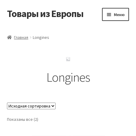
Товары из Европы
Перейти
Перейти
Меню
к
к
навигации
содержимому
Главная
Главная
Longines
Виды доставки
Заказать товары из Европы
Longines
Контакты
Корзина
Мой аккаунт
Показаны все (2)
Оставить отзыв