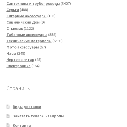
товаров
3407
Сантехника и трубопроводы
3407
488
товаров
Серьги
488
товаров
105
Сигарные аксессуары
105
9
товаров
Сицилийский Дом
9
1122
товаров
Стьюмак
1122
товара
558
Табачные аксессуары
558
товаров
6598
Технические материалы
6598
67
товаров
Фото аксессуары
67
248
товаров
Часы
248
товаров
48
Чертежи гитар
48
364
товаров
Электроника
364
товара
Страницы
Виды доставки
Заказать товары из Европы
Контакты