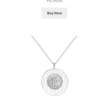
₽
9,700.00
Buy Now