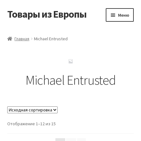
Товары из Европы
Перейти
Перейти
Меню
к
к
навигации
содержимому
Главная
Главная
Michael Entrusted
Виды доставки
Заказать товары из Европы
Michael Entrusted
Контакты
Корзина
Мой аккаунт
Отображение 1–12 из 15
Оставить отзыв