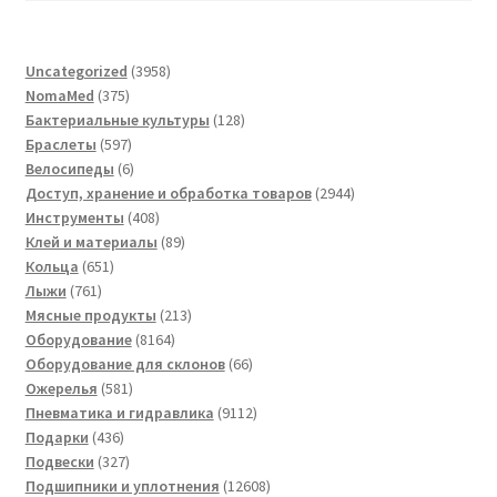
3958
Uncategorized
3958
375
товаров
NomaMed
375
товаров
128
Бактериальные культуры
128
597
товаров
Браслеты
597
товаров
6
Велосипеды
6
товаров
2944
Доступ, хранение и обработка товаров
2944
408
товара
Инструменты
408
товаров
89
Клей и материалы
89
651
товаров
Кольца
651
761
товар
Лыжи
761
товар
213
Мясные продукты
213
8164
товаров
Оборудование
8164
товара
66
Оборудование для склонов
66
581
товаров
Ожерелья
581
товар
9112
Пневматика и гидравлика
9112
436
товаров
Подарки
436
товаров
327
Подвески
327
товаров
12608
Подшипники и уплотнения
12608