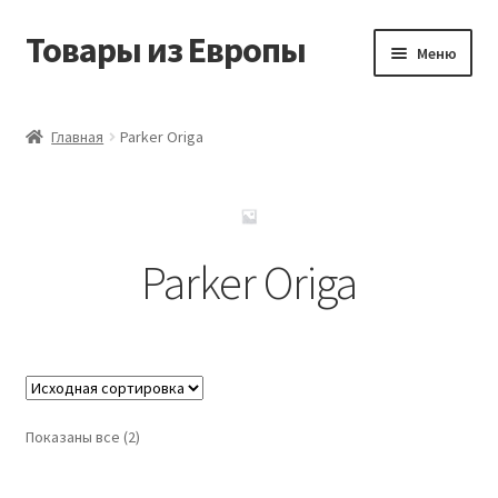
Товары из Европы
Перейти
Перейти
Меню
к
к
навигации
содержимому
Главная
Главная
Parker Origa
Виды доставки
Заказать товары из Европы
Parker Origa
Контакты
Корзина
Мой аккаунт
Показаны все (2)
Оставить отзыв