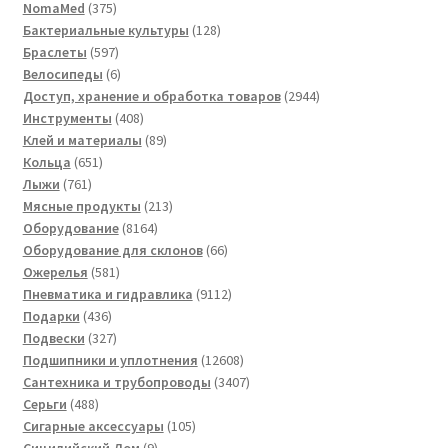
375
товаров
NomaMed
375
товаров
128
Бактериальные культуры
128
597
товаров
Браслеты
597
товаров
6
Велосипеды
6
товаров
2944
Доступ, хранение и обработка товаров
2944
408
товара
Инструменты
408
товаров
89
Клей и материалы
89
651
товаров
Кольца
651
761
товар
Лыжи
761
товар
213
Мясные продукты
213
8164
товаров
Оборудование
8164
товара
66
Оборудование для склонов
66
581
товаров
Ожерелья
581
товар
9112
Пневматика и гидравлика
9112
436
товаров
Подарки
436
товаров
327
Подвески
327
товаров
12608
Подшипники и уплотнения
12608
товаров
3407
Сантехника и трубопроводы
3407
488
товаров
Серьги
488
товаров
105
Сигарные аксессуары
105
9
товаров