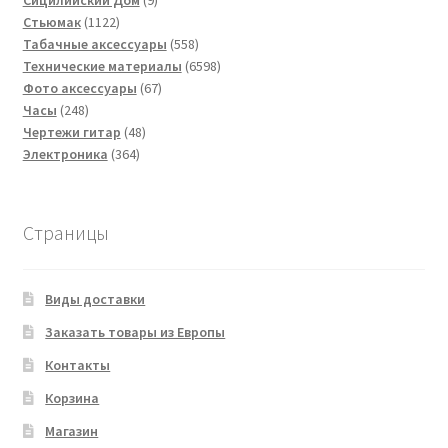
Сицилийский Дом
9
1122
товаров
Стьюмак
1122
товара
558
Табачные аксессуары
558
товаров
6598
Технические материалы
6598
67
товаров
Фото аксессуары
67
248
товаров
Часы
248
товаров
48
Чертежи гитар
48
364
товаров
Электроника
364
товара
Страницы
Виды доставки
Заказать товары из Европы
Контакты
Корзина
Магазин