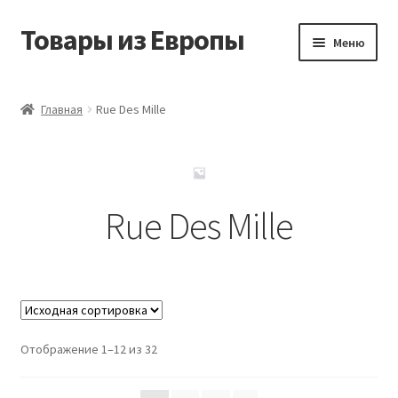
Товары из Европы
Перейти
Перейти
Меню
к
к
навигации
содержимому
Главная
Главная
Rue Des Mille
Виды доставки
Заказать товары из Европы
Rue Des Mille
Контакты
Корзина
Мой аккаунт
Отображение 1–12 из 32
Оставить отзыв