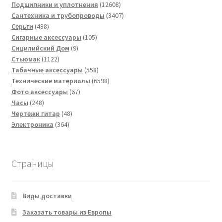
товаров
12608
Подшипники и уплотнения
12608
товаров
3407
Сантехника и трубопроводы
3407
488
товаров
Серьги
488
товаров
105
Сигарные аксессуары
105
9
товаров
Сицилийский Дом
9
1122
товаров
Стьюмак
1122
товара
558
Табачные аксессуары
558
товаров
6598
Технические материалы
6598
67
товаров
Фото аксессуары
67
248
товаров
Часы
248
товаров
48
Чертежи гитар
48
364
товаров
Электроника
364
товара
Страницы
Виды доставки
Заказать товары из Европы