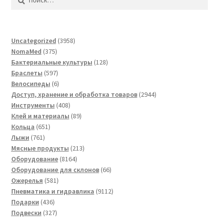
3958
Uncategorized
3958
375
товаров
NomaMed
375
товаров
128
Бактериальные культуры
128
597
товаров
Браслеты
597
товаров
6
Велосипеды
6
товаров
2944
Доступ, хранение и обработка товаров
2944
408
товара
Инструменты
408
товаров
89
Клей и материалы
89
651
товаров
Кольца
651
761
товар
Лыжи
761
товар
213
Мясные продукты
213
8164
товаров
Оборудование
8164
товара
66
Оборудование для склонов
66
581
товаров
Ожерелья
581
товар
9112
Пневматика и гидравлика
9112
436
товаров
Подарки
436
товаров
327
Подвески
327