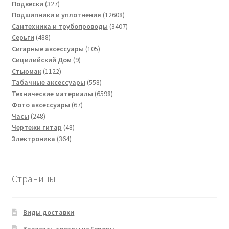
товаров
327
Подвески
327
товаров
12608
Подшипники и уплотнения
12608
товаров
3407
Сантехника и трубопроводы
3407
488
товаров
Серьги
488
товаров
105
Сигарные аксессуары
105
9
товаров
Сицилийский Дом
9
1122
товаров
Стьюмак
1122
товара
558
Табачные аксессуары
558
товаров
6598
Технические материалы
6598
67
товаров
Фото аксессуары
67
248
товаров
Часы
248
товаров
48
Чертежи гитар
48
364
товаров
Электроника
364
товара
Страницы
Виды доставки