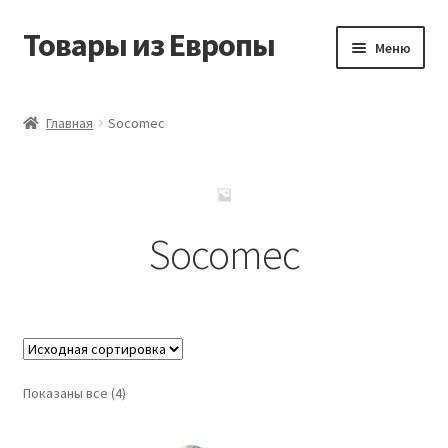
Товары из Европы
Перейти
Перейти
Меню
к
к
навигации
содержимому
Главная
Главная
Socomec
Виды доставки
Заказать товары из Европы
Socomec
Контакты
Корзина
Мой аккаунт
Показаны все (4)
Оставить отзыв