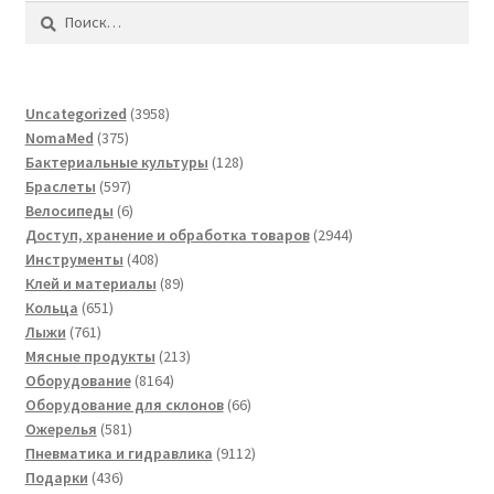
Найти:
3958
Uncategorized
3958
375
товаров
NomaMed
375
товаров
128
Бактериальные культуры
128
597
товаров
Браслеты
597
товаров
6
Велосипеды
6
товаров
2944
Доступ, хранение и обработка товаров
2944
408
товара
Инструменты
408
товаров
89
Клей и материалы
89
651
товаров
Кольца
651
761
товар
Лыжи
761
товар
213
Мясные продукты
213
8164
товаров
Оборудование
8164
товара
66
Оборудование для склонов
66
581
товаров
Ожерелья
581
товар
9112
Пневматика и гидравлика
9112
436
товаров
Подарки
436