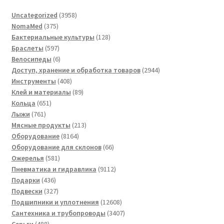
3958
Uncategorized
3958
375
товаров
NomaMed
375
товаров
128
Бактериальные культуры
128
597
товаров
Браслеты
597
товаров
6
Велосипеды
6
товаров
2944
Доступ, хранение и обработка товаров
2944
408
товара
Инструменты
408
товаров
89
Клей и материалы
89
651
товаров
Кольца
651
761
товар
Лыжи
761
товар
213
Мясные продукты
213
8164
товаров
Оборудование
8164
товара
66
Оборудование для склонов
66
581
товаров
Ожерелья
581
товар
9112
Пневматика и гидравлика
9112
436
товаров
Подарки
436
товаров
327
Подвески
327
товаров
12608
Подшипники и уплотнения
12608
товаров
3407
Сантехника и трубопроводы
3407
488
товаров
Серьги
488