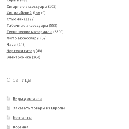
товаров
105
Сигарные аксессуары
105
9
товаров
Сицилийский Дом
9
1122
товаров
Стьюмак
1122
товара
558
Табачные аксессуары
558
товаров
6598
Технические материалы
6598
67
товаров
Фото аксессуары
67
248
товаров
Часы
248
товаров
48
Чертежи гитар
48
364
товаров
Электроника
364
товара
Страницы
Виды доставки
Заказать товары из Европы
Контакты
Корзина