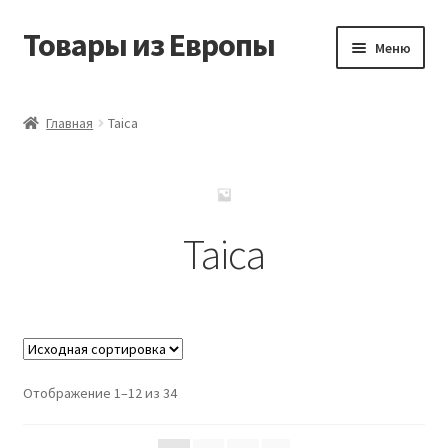
Товары из Европы
Перейти
Перейти
Меню
к
к
навигации
содержимому
Главная
Главная
Taica
Виды доставки
Заказать товары из Европы
Taica
Контакты
Корзина
Мой аккаунт
Отображение 1–12 из 34
Оставить отзыв