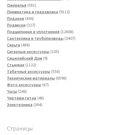
581
товаров
Ожерелья
581
товар
9112
Пневматика и гидравлика
9112
436
товаров
Подарки
436
товаров
327
Подвески
327
товаров
12608
Подшипники и уплотнения
12608
товаров
3407
Сантехника и трубопроводы
3407
488
товаров
Серьги
488
товаров
105
Сигарные аксессуары
105
9
товаров
Сицилийский Дом
9
1122
товаров
Стьюмак
1122
товара
558
Табачные аксессуары
558
товаров
6598
Технические материалы
6598
67
товаров
Фото аксессуары
67
248
товаров
Часы
248
товаров
48
Чертежи гитар
48
364
товаров
Электроника
364
товара
Страницы