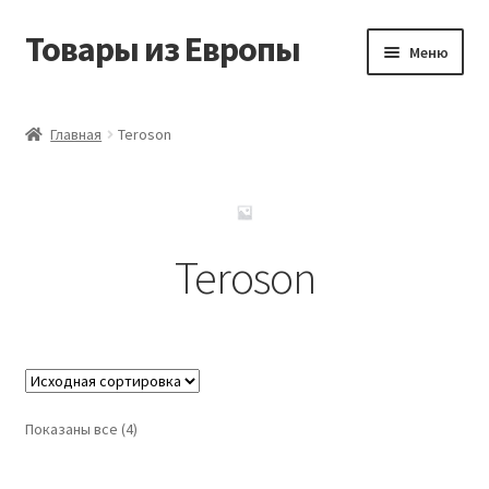
Товары из Европы
Перейти
Перейти
Меню
к
к
навигации
содержимому
Главная
Главная
Teroson
Виды доставки
Заказать товары из Европы
Teroson
Контакты
Корзина
Мой аккаунт
Показаны все (4)
Оставить отзыв