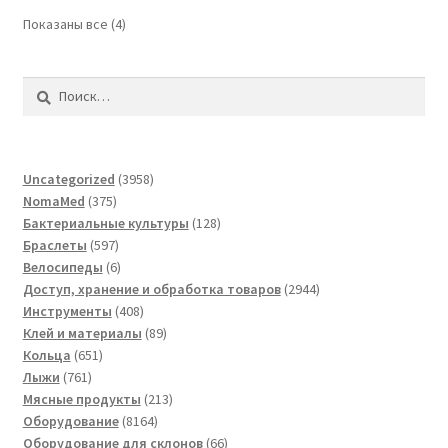
Показаны все (4)
Найти:
3958
Uncategorized
3958
375
товаров
NomaMed
375
товаров
128
Бактериальные культуры
128
597
товаров
Браслеты
597
товаров
6
Велосипеды
6
товаров
2944
Доступ, хранение и обработка товаров
2944
408
товара
Инструменты
408
товаров
89
Клей и материалы
89
651
товаров
Кольца
651
761
товар
Лыжи
761
товар
213
Мясные продукты
213
8164
товаров
Оборудование
8164
товара
66
Оборудование для склонов
66