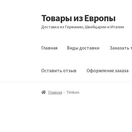
Товары из Европы
Перейти
Перейти
к
к
Доставка из Германии, Швейцарии и Италии
навигации
содержимому
Главная
Виды доставки
Заказать 
Оставить отзыв
Оформление заказа
Главная
Виды доставки
Заказать товары и
Главная
Timken
Оформление заказа
Подтверждение заказ