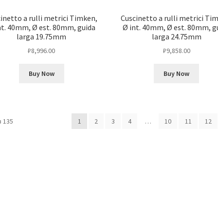
inetto a rulli metrici Timken,
Cuscinetto a rulli metrici Ti
nt. 40mm, Ø est. 80mm, guida
Ø int. 40mm, Ø est. 80mm, g
larga 19.75mm
larga 24.75mm
₽
8,996.00
₽
9,858.00
Buy Now
Buy Now
 135
1
2
3
4
…
10
11
12