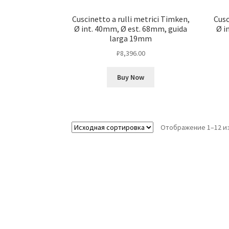
Cuscinetto a rulli metrici Timken,
Cusc
Ø int. 40mm, Ø est. 68mm, guida
Ø i
larga 19mm
₽
8,396.00
Buy Now
Отображение 1–12 из