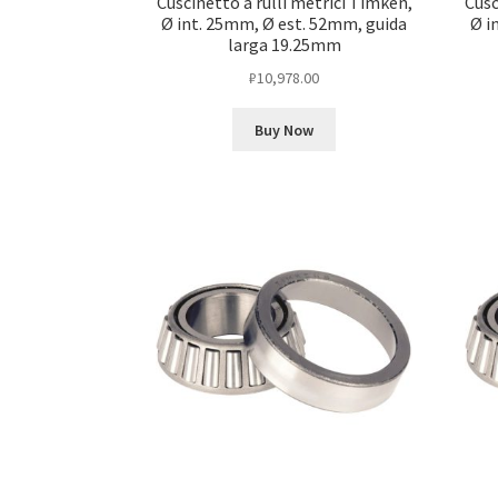
Cuscinetto a rulli metrici Timken,
Cusc
Ø int. 25mm, Ø est. 52mm, guida
Ø i
larga 19.25mm
₽
10,978.00
Buy Now