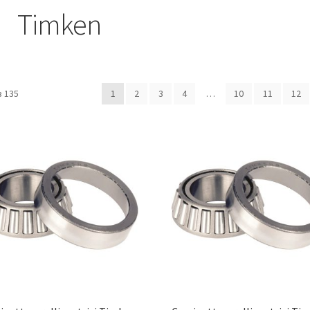
Timken
 135
1
2
3
4
…
10
11
12