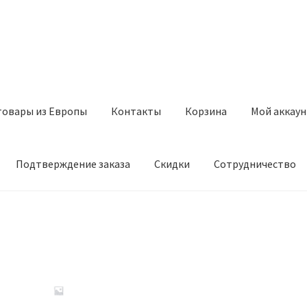
товары из Европы
Контакты
Корзина
Мой аккаун
Подтверждение заказа
Скидки
Сотрудничество
з Европы
Контакты
Корзина
Мой аккаунт
Оставить отзыв
а
Скидки
Сотрудничество