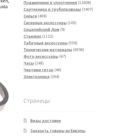
mken,
товаров
12608
Подшипники и уплотнения
12608
uida
товаров
3407
Сантехника и трубопроводы
3407
488
товаров
Серьги
488
товаров
105
Сигарные аксессуары
105
9
товаров
Сицилийский Дом
9
1122
товаров
Стьюмак
1122
товара
558
Табачные аксессуары
558
товаров
6598
Технические материалы
6598
67
товаров
Фото аксессуары
67
248
товаров
Часы
248
товаров
48
Чертежи гитар
48
364
товаров
Электроника
364
товара
Страницы
Виды доставки
Заказать товары из Европы