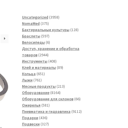
3958
Uncategorized
3958
375
товаров
NomaMed
375
товаров
128
Бактериальные культуры
128
597
товаров
Браслеты
597
товаров
6
Велосипеды
6
товаров
Доступ, хранение и обработка
2944
товаров
2944
товара
408
Инструменты
408
товаров
89
Клей и материалы
89
651
товаров
Кольца
651
761
товар
Лыжи
761
товар
213
Мясные продукты
213
8164
товаров
Оборудование
8164
товара
66
Оборудование для склонов
66
581
товаров
Ожерелья
581
товар
9112
Пневматика и гидравлика
9112
436
товаров
Подарки
436
товаров
327
Подвески
327