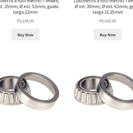
inetto a rulli metrici Timken,
Cuscinetto a rulli metrici Ti
nt. 25mm, Ø est. 52mm, guida
Ø int. 30mm, Ø est. 62mm, g
larga 22mm
larga 21.25mm
₽
9,238.00
₽
8,042.00
Buy Now
Buy Now