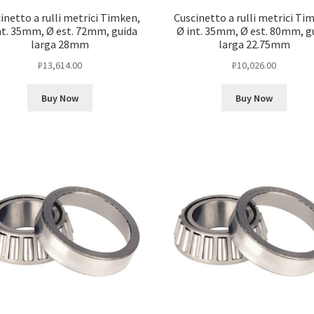
inetto a rulli metrici Timken,
Cuscinetto a rulli metrici Ti
nt. 35mm, Ø est. 72mm, guida
Ø int. 35mm, Ø est. 80mm, g
larga 28mm
larga 22.75mm
₽
13,614.00
₽
10,026.00
Buy Now
Buy Now