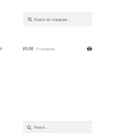
Искать:
Поиск
т
₽
0.00
0 товаров
Найти: