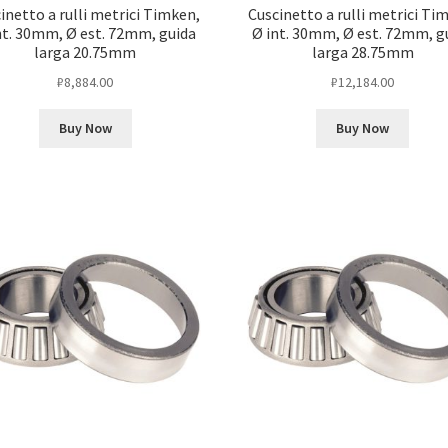
inetto a rulli metrici Timken,
Cuscinetto a rulli metrici Ti
nt. 30mm, Ø est. 72mm, guida
Ø int. 30mm, Ø est. 72mm, g
larga 20.75mm
larga 28.75mm
₽
8,884.00
₽
12,184.00
Buy Now
Buy Now