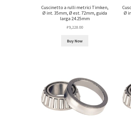
Cuscinetto a rulli metrici Timken,
Cusc
Ø int. 35mm, Ø est. 72mm, guida
Ø i
larga 24.25mm
₽
9,228.00
Buy Now