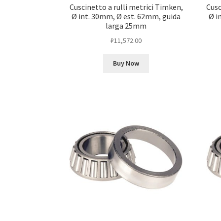
Cuscinetto a rulli metrici Timken,
Cusc
Ø int. 30mm, Ø est. 62mm, guida
Ø i
larga 25mm
₽
11,572.00
Buy Now