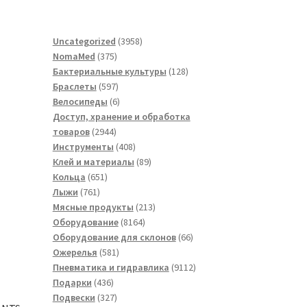
3958
Uncategorized
3958
375
товаров
NomaMed
375
товаров
128
Бактериальные культуры
128
597
товаров
Браслеты
597
товаров
6
Велосипеды
6
товаров
Доступ, хранение и обработка
2944
товаров
2944
товара
408
Инструменты
408
товаров
89
Клей и материалы
89
651
товаров
Кольца
651
761
товар
Лыжи
761
товар
213
Мясные продукты
213
8164
товаров
Оборудование
8164
товара
66
Оборудование для склонов
66
581
товаров
Ожерелья
581
товар
9112
Пневматика и гидравлика
9112
436
товаров
Подарки
436
товаров
327
Подвески
327