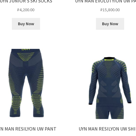
UYN JUNIOR’S SKI SOCKS
UYN MAN EVOLUTYION UW P
₽
4,200.00
₽
15,800.00
Buy Now
Buy Now
YN MAN RESILYON UW PANT
UYN MAN RESILYON UW SH