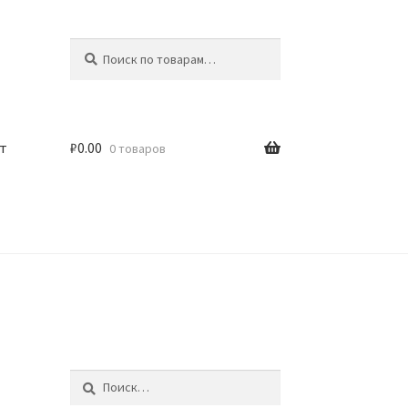
Искать:
Поиск
т
₽
0.00
0 товаров
Найти: