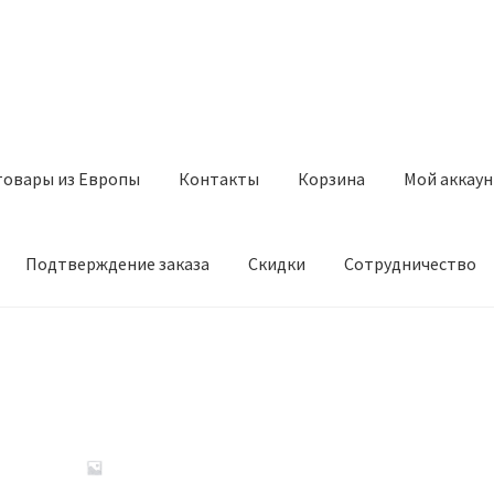
товары из Европы
Контакты
Корзина
Мой аккаун
Подтверждение заказа
Скидки
Сотрудничество
з Европы
Контакты
Корзина
Мой аккаунт
Оставить отзыв
а
Скидки
Сотрудничество