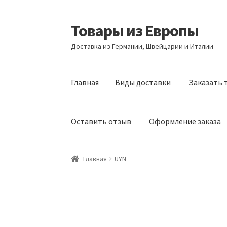
Товары из Европы
Перейти
Перейти
к
к
Доставка из Германии, Швейцарии и Италии
навигации
содержимому
Главная
Виды доставки
Заказать 
Оставить отзыв
Оформление заказа
Главная
Виды доставки
Заказать товары и
Главная
UYN
Оформление заказа
Подтверждение заказ