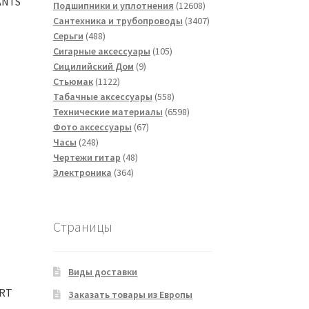
ANTS
товаров
12608
Подшипники и уплотнения
12608
товаров
3407
Сантехника и трубопроводы
3407
488
товаров
Серьги
488
товаров
105
Сигарные аксессуары
105
9
товаров
Сицилийский Дом
9
1122
товаров
Стьюмак
1122
товара
558
Табачные аксессуары
558
товаров
6598
Технические материалы
6598
67
товаров
Фото аксессуары
67
248
товаров
Часы
248
товаров
48
Чертежи гитар
48
364
товаров
Электроника
364
товара
Страницы
Виды доставки
IRT
Заказать товары из Европы