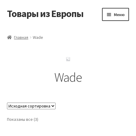
Товары из Европы
Перейти
Перейти
Меню
к
к
навигации
содержимому
Главная
Главная
Wade
Виды доставки
Заказать товары из Европы
Wade
Контакты
Корзина
Мой аккаунт
Показаны все (3)
Оставить отзыв