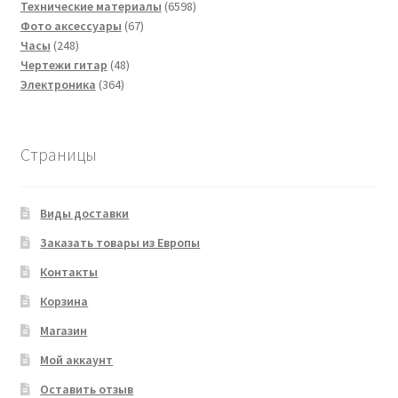
товаров
6598
Технические материалы
6598
67
товаров
Фото аксессуары
67
248
товаров
Часы
248
товаров
48
Чертежи гитар
48
364
товаров
Электроника
364
товара
Страницы
Виды доставки
Заказать товары из Европы
Контакты
Корзина
Магазин
Мой аккаунт
Оставить отзыв