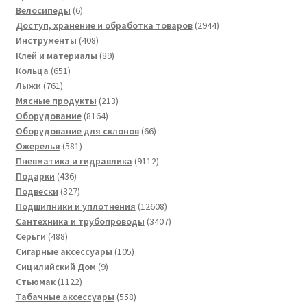
товаров
6
Велосипеды
6
товаров
2944
Доступ, хранение и обработка товаров
2944
408
товара
Инструменты
408
товаров
89
Клей и материалы
89
651
товаров
Кольца
651
761
товар
Лыжи
761
товар
213
Мясные продукты
213
8164
товаров
Оборудование
8164
товара
66
Оборудование для склонов
66
581
товаров
Ожерелья
581
товар
9112
Пневматика и гидравлика
9112
436
товаров
Подарки
436
товаров
327
Подвески
327
товаров
12608
Подшипники и уплотнения
12608
товаров
3407
Сантехника и трубопроводы
3407
488
товаров
Серьги
488
товаров
105
Сигарные аксессуары
105
9
товаров
Сицилийский Дом
9
1122
товаров
Стьюмак
1122
товара
558
Табачные аксессуары
558