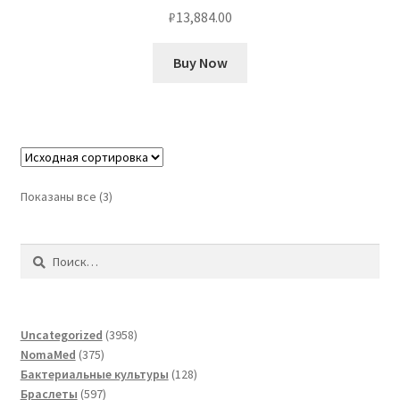
₽
13,884.00
Buy Now
Показаны все (3)
Найти:
3958
Uncategorized
3958
375
товаров
NomaMed
375
товаров
128
Бактериальные культуры
128
597
товаров
Браслеты
597