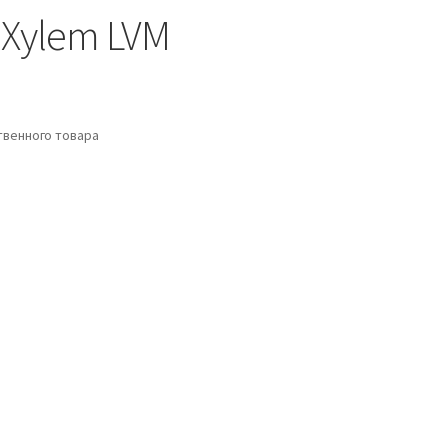
Xylem LVM
венного товара