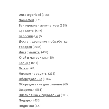
3958
Uncategorized
3958
375
товаров
NomaMed
375
товаров
128
Бактериальные культуры
128
597
товаров
Браслеты
597
товаров
6
Велосипеды
6
товаров
Доступ, хранение и обработка
2944
товаров
2944
товара
408
Инструменты
408
товаров
89
Клей и материалы
89
651
товаров
Кольца
651
761
товар
Лыжи
761
товар
213
Мясные продукты
213
8164
товаров
Оборудование
8164
товара
66
Оборудование для склонов
66
581
товаров
Ожерелья
581
товар
9112
Пневматика и гидравлика
9112
436
товаров
Подарки
436
товаров
327
Подвески
327