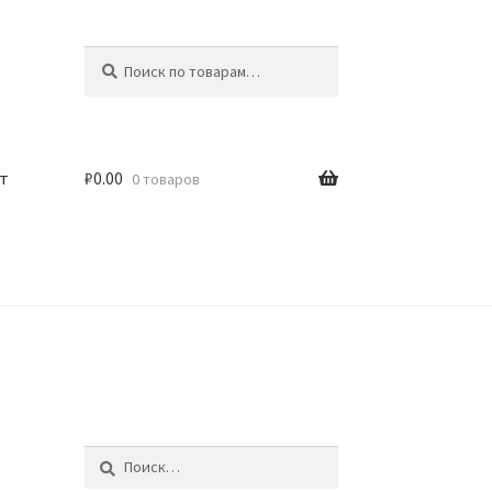
Искать:
Поиск
т
₽
0.00
0 товаров
Найти: