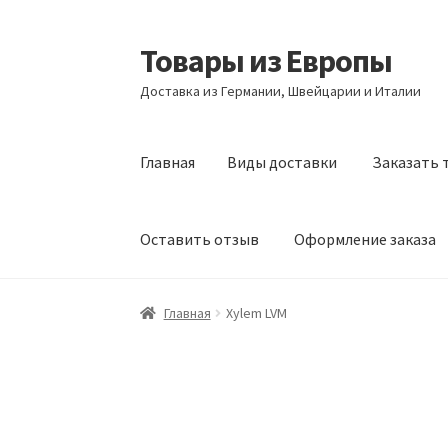
Товары из Европы
Перейти
Перейти
к
к
Доставка из Германии, Швейцарии и Италии
навигации
содержимому
Главная
Виды доставки
Заказать 
Оставить отзыв
Оформление заказа
Главная
Виды доставки
Заказать товары и
Главная
Xylem LVM
Оформление заказа
Подтверждение заказ