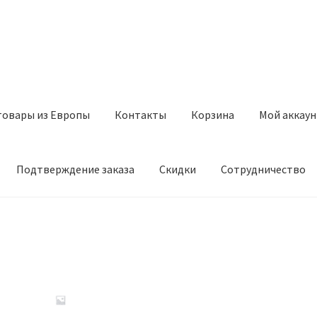
товары из Европы
Контакты
Корзина
Мой аккаун
Подтверждение заказа
Скидки
Сотрудничество
з Европы
Контакты
Корзина
Мой аккаунт
Оставить отзыв
а
Скидки
Сотрудничество