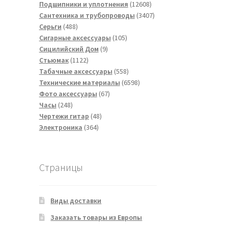
товаров
12608
Подшипники и уплотнения
12608
товаров
3407
Сантехника и трубопроводы
3407
488
товаров
Серьги
488
товаров
105
Сигарные аксессуары
105
9
товаров
Сицилийский Дом
9
1122
товаров
Стьюмак
1122
товара
558
Табачные аксессуары
558
товаров
6598
Технические материалы
6598
67
товаров
Фото аксессуары
67
248
товаров
Часы
248
товаров
48
Чертежи гитар
48
364
товаров
Электроника
364
товара
Страницы
Виды доставки
Заказать товары из Европы