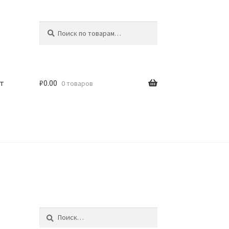
Искать:
Поиск
т
₽
0.00
0 товаров
Найти: