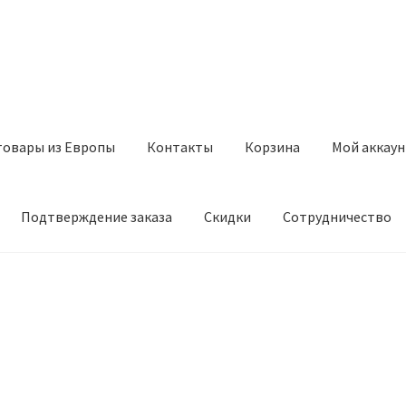
товары из Европы
Контакты
Корзина
Мой аккаун
Подтверждение заказа
Скидки
Сотрудничество
з Европы
Контакты
Корзина
Мой аккаунт
Оставить отзыв
а
Скидки
Сотрудничество