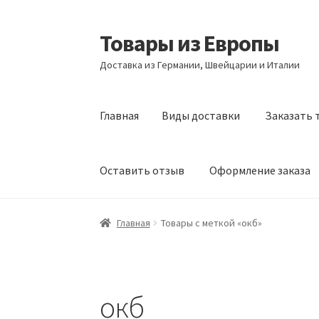
Товары из Европы
Перейти
Перейти
к
к
Доставка из Германии, Швейцарии и Италии
навигации
содержимому
Главная
Виды доставки
Заказать 
Оставить отзыв
Оформление заказа
Главная
Виды доставки
Заказать товары и
Главная
Товары с меткой «окб»
Оформление заказа
Подтверждение заказ
окб