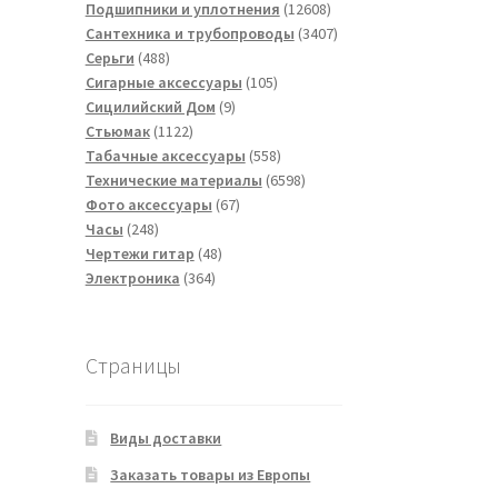
товаров
12608
Подшипники и уплотнения
12608
товаров
3407
Сантехника и трубопроводы
3407
488
товаров
Серьги
488
товаров
105
Сигарные аксессуары
105
9
товаров
Сицилийский Дом
9
1122
товаров
Стьюмак
1122
товара
558
Табачные аксессуары
558
товаров
6598
Технические материалы
6598
67
товаров
Фото аксессуары
67
248
товаров
Часы
248
товаров
48
Чертежи гитар
48
364
товаров
Электроника
364
товара
Страницы
Виды доставки
Заказать товары из Европы