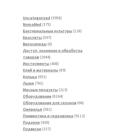
3958
Uncategorized
3958
375
товаров
NomaMed
375
товаров
128
Бактериальные культуры
128
597
товаров
Браслеты
597
товаров
6
Велосипеды
6
товаров
Доступ, хранение и обработка
2944
товаров
2944
товара
408
Инструменты
408
товаров
89
Клей и материалы
89
651
товаров
Кольца
651
761
товар
Лыжи
761
товар
213
Мясные продукты
213
8164
товаров
Оборудование
8164
товара
66
Оборудование для склонов
66
581
товаров
Ожерелья
581
товар
9112
Пневматика и гидравлика
9112
436
товаров
Подарки
436
товаров
327
Подвески
327