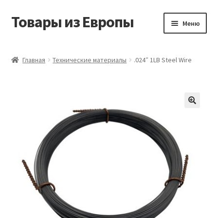
Товары из Европы
Перейти
Перейти
Меню
к
к
навигации
содержимому
Главная
Главная
Технические материалы
.024″ 1LB Steel Wire
Виды доставки
Заказать товары из Европы
Контакты
Корзина
Мой аккаунт
Оставить отзыв