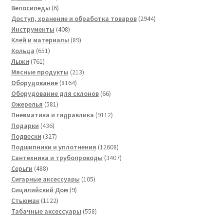
товаров
6
Велосипеды
6
товаров
2944
Доступ, хранение и обработка товаров
2944
408
товара
Инструменты
408
товаров
89
Клей и материалы
89
651
товаров
Кольца
651
761
товар
Лыжи
761
товар
213
Мясные продукты
213
8164
товаров
Оборудование
8164
товара
66
Оборудование для склонов
66
581
товаров
Ожерелья
581
товар
9112
Пневматика и гидравлика
9112
436
товаров
Подарки
436
товаров
327
Подвески
327
товаров
12608
Подшипники и уплотнения
12608
товаров
3407
Сантехника и трубопроводы
3407
488
товаров
Серьги
488
товаров
105
Сигарные аксессуары
105
9
товаров
Сицилийский Дом
9
1122
товаров
Стьюмак
1122
товара
558
Табачные аксессуары
558