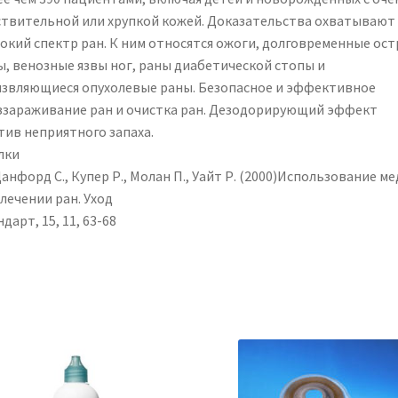
ствительной или хрупкой кожей. Доказательства охватывают
окий спектр ран. К ним относятся ожоги, долговременные ос
ы, венозные язвы ног, раны диабетической стопы и
язвляющиеся опухолевые раны. Безопасное и эффективное
ззараживание ран и очистка ран. Дезодорирующий эффект
тив неприятного запаха.
лки
Данфорд С., Купер Р., Молан П., Уайт Р. (2000)Использование ме
лечении ран. Уход
дарт, 15, 11, 63-68