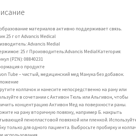
PZN
исание
08840231
образование материалов активно поддерживает связь.
к 25 г от Advancis Medical
зводитель: Advancis Medial
ержимое: 25 г Производитель:Advancis MedialКатегория:
кул (PZN): 08840231
ормация о продукте
von Tube – чистый, медицинский мед Манука без добавок.
ложение
рутите колпачок и нанесите непосредственно на рану или
ользуйте в сочетании с Активон Тюль или Альгивон, чтобы
личить концентрацию Активон Мед на поверхности раны.
ожите на рану вторичную повязку, например Б. накрыть
тывающей пенопластовой повязкой или пленкой. Используйт
бку только для одного пациента. Выбросьте пробирку и колпа
ле использования.