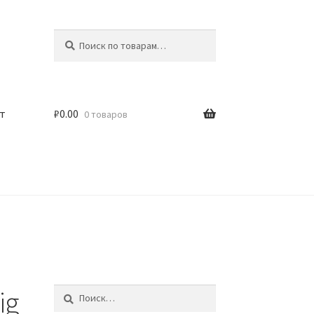
Искать:
Поиск
т
₽
0.00
0 товаров
ig
Найти: