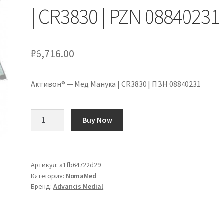
| CR3830 | PZN 08840231
₽
6,716.00
Активон® — Мед Манука | CR3830 | ПЗН 08840231
Количество
Buy Now
товара
Activon®
-
Manuka
Артикул:
a1fb64722d29
Категория:
NomaMed
Honig
Бренд:
Advancis Medial
|
CR3830
|