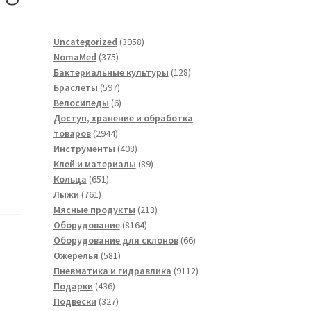
3958
Uncategorized
3958
375
товаров
NomaMed
375
товаров
128
Бактериальные культуры
128
597
товаров
Браслеты
597
товаров
6
Велосипеды
6
товаров
Доступ, хранение и обработка
2944
товаров
2944
товара
408
Инструменты
408
товаров
89
Клей и материалы
89
651
товаров
Кольца
651
761
товар
Лыжи
761
товар
213
Мясные продукты
213
8164
товаров
Оборудование
8164
товара
66
Оборудование для склонов
66
581
товаров
Ожерелья
581
товар
9112
Пневматика и гидравлика
9112
436
товаров
Подарки
436
товаров
327
Подвески
327