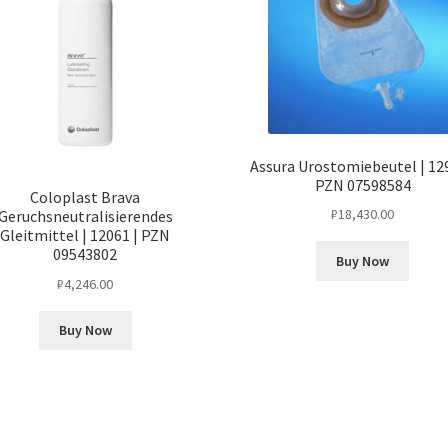
Assura Urostomiebeutel | 129
PZN 07598584
Coloplast Brava
₽
18,430.00
Geruchsneutralisierendes
Gleitmittel | 12061 | PZN
09543802
Buy Now
₽
4,246.00
Buy Now