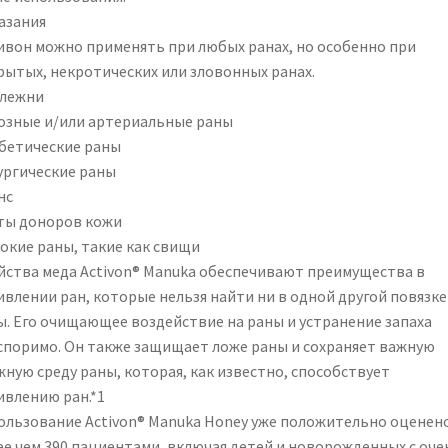
азания
ивон можно применять при любых ранах, но особенно при
рытых, некротических или зловонных ранах.
лежни
озные и/или артериальные раны
бетические раны
ургические раны
нс
ты доноров кожи
бокие раны, такие как свищи
йства меда Activon® Manuka обеспечивают преимущества в
ивлении ран, которые нельзя найти ни в одной другой повязке
ы. Его очищающее воздействие на раны и устранение запаха
споримо. Он также защищает ложе раны и сохраняет важную
жную среду раны, которая, как известно, способствует
ивлению ран.*1
ользование Activon® Manuka Honey уже положительно оценен
ее чем 390 пациентами, включая детей и новорожденных с оче