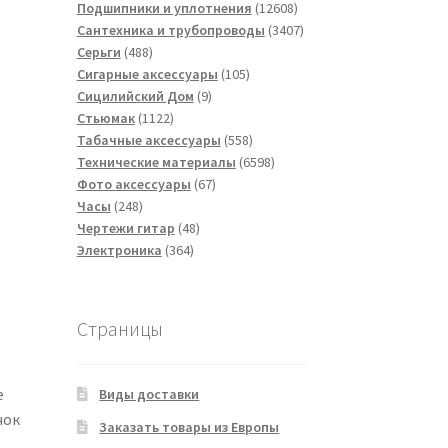
товаров
12608
Подшипники и уплотнения
12608
товаров
3407
Сантехника и трубопроводы
3407
488
товаров
Серьги
488
товаров
105
Сигарные аксессуары
105
9
товаров
Сицилийский Дом
9
1122
товаров
Стьюмак
1122
товара
558
Табачные аксессуары
558
товаров
6598
Технические материалы
6598
67
товаров
Фото аксессуары
67
248
товаров
Часы
248
товаров
48
Чертежи гитар
48
364
товаров
Электроника
364
товара
Страницы
е
Виды доставки
чок
Заказать товары из Европы