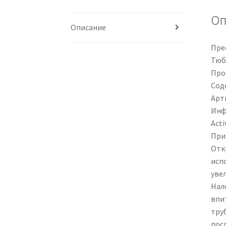
Оп
Описание
Пре
Тюби
Прои
Сод
Арти
Инф
Acti
При
Отк
исп
уве
Нал
впи
тру
пос