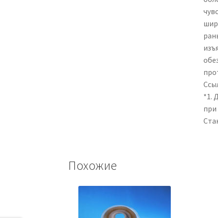
чув
шир
ран
изъ
обе
про
Ссы
*1. 
при 
Стан
Похожие