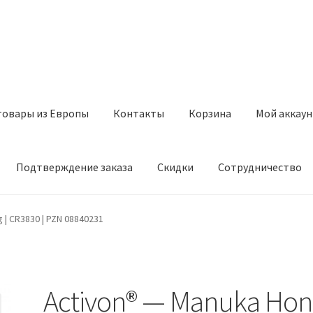
товары из Европы
Контакты
Корзина
Мой аккаун
Подтверждение заказа
Скидки
Сотрудничество
з Европы
Контакты
Корзина
Мой аккаунт
Оставить отзыв
 | CR3830 | PZN 08840231
а
Скидки
Сотрудничество
Activon® — Manuka Hon