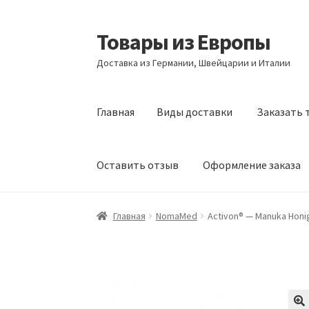
Товары из Европы
Перейти
Перейти
к
к
Доставка из Германии, Швейцарии и Италии
навигации
содержимому
Главная
Виды доставки
Заказать 
Оставить отзыв
Оформление заказа
Главная
Виды доставки
Заказать товары и
Главная
NomaMed
Activon® — Manuka Honig
Оформление заказа
Подтверждение заказ