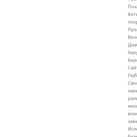
Пок
Акт
пок
Про
Вен
Диа
Хир
Бер
Сай
Глу
Сво
заж
ран
нео
вла
заж
Исп
бол