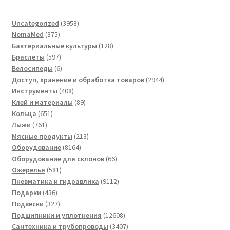
3958
Uncategorized
3958
375
товаров
NomaMed
375
товаров
128
Бактериальные культуры
128
597
товаров
Браслеты
597
товаров
6
Велосипеды
6
товаров
2944
Доступ, хранение и обработка товаров
2944
408
товара
Инструменты
408
товаров
89
Клей и материалы
89
651
товаров
Кольца
651
761
товар
Лыжи
761
товар
213
Мясные продукты
213
8164
товаров
Оборудование
8164
товара
66
Оборудование для склонов
66
581
товаров
Ожерелья
581
товар
9112
Пневматика и гидравлика
9112
436
товаров
Подарки
436
товаров
327
Подвески
327
товаров
12608
Подшипники и уплотнения
12608
товаров
3407
Сантехника и трубопроводы
3407