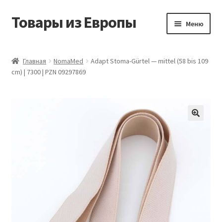
Товары из Европы
Перейти
Перейти
Меню
к
к
навигации
содержимому
Главная
Главная
NomaMed
Adapt Stoma-Gürtel — mittel (58 bis 109
cm) | 7300 | PZN 09297869
Виды доставки
Заказать товары из Европы
Контакты
Корзина
Мой аккаунт
Оставить отзыв