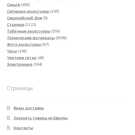
488
товаров
Серьги
488
товаров
105
Сигарные аксессуары
105
9
товаров
Сицилийский Дом
9
1122
товаров
Стьюмак
1122
товара
558
Табачные аксессуары
558
товаров
6598
Технические материалы
6598
67
товаров
Фото аксессуары
67
248
товаров
Часы
248
товаров
48
Чертежи гитар
48
364
товаров
Электроника
364
товара
Страницы
Виды доставки
Заказать товары из Европы
Контакты