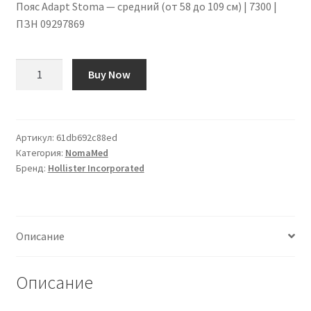
Пояс Adapt Stoma — средний (от 58 до 109 см) | 7300 |
ПЗН 09297869
Количество
Buy Now
товара
Adapt
Stoma-
Gürtel
Артикул:
61db692c88ed
Категория:
NomaMed
-
Бренд:
Hollister Incorporated
mittel
(58
bis
109
Описание
cm)
|
7300
Описание
|
PZN