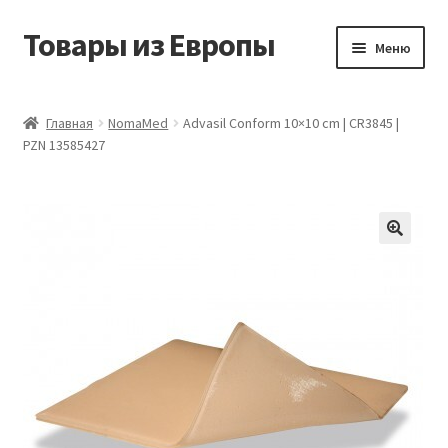
Товары из Европы
Перейти
Перейти
Меню
к
к
навигации
содержимому
Главная
Главная
NomaMed
Advasil Conform 10×10 cm | CR3845 |
PZN 13585427
Виды доставки
Заказать товары из Европы
Контакты
Корзина
Мой аккаунт
Оставить отзыв