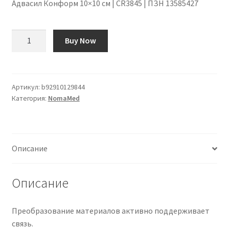
Адвасил Конформ 10×10 см | CR3845 | ПЗН 13585427
Количество
Buy Now
товара
Advasil
Conform
10x10
Артикул:
b92910129844
Категория:
NomaMed
cm
|
CR3845
|
Описание
PZN
13585427
Описание
Преобразование материалов активно поддерживает
связь.