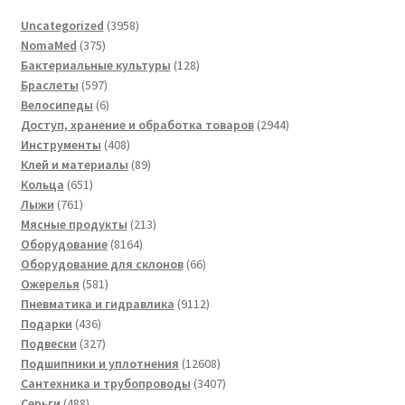
3958
Uncategorized
3958
375
товаров
NomaMed
375
товаров
128
Бактериальные культуры
128
597
товаров
Браслеты
597
товаров
6
Велосипеды
6
товаров
2944
Доступ, хранение и обработка товаров
2944
408
товара
Инструменты
408
товаров
89
Клей и материалы
89
651
товаров
Кольца
651
761
товар
Лыжи
761
товар
213
Мясные продукты
213
8164
товаров
Оборудование
8164
товара
66
Оборудование для склонов
66
581
товаров
Ожерелья
581
товар
9112
Пневматика и гидравлика
9112
436
товаров
Подарки
436
товаров
327
Подвески
327
товаров
12608
Подшипники и уплотнения
12608
товаров
3407
Сантехника и трубопроводы
3407
488
товаров
Серьги
488