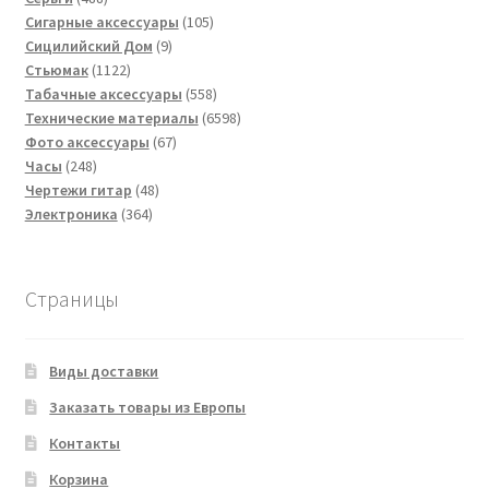
товаров
105
Сигарные аксессуары
105
9
товаров
Сицилийский Дом
9
1122
товаров
Стьюмак
1122
товара
558
Табачные аксессуары
558
товаров
6598
Технические материалы
6598
67
товаров
Фото аксессуары
67
248
товаров
Часы
248
товаров
48
Чертежи гитар
48
364
товаров
Электроника
364
товара
Страницы
Виды доставки
Заказать товары из Европы
Контакты
Корзина