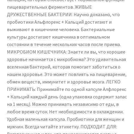
-
пищеварительных ферментов. ЖИВЫЕ
30
ДРУЖЕСТВЕННЫЕ БАКТЕРИИ: Научно доказано, что
Capsules
пробиотики Альфлорекс + Кальций достигают и
выживают в кишечнике человека. Бактериальные
культуры достигают кишечника в оптимальном
состоянии в течение нескольких часов после приема.
МИКРОБИОМ КИШЕЧНИКА: Знаете ли вы, что хорошее
здоровье начинается с микробиома? Это удивительная
вселенная бактерий, которая помогает заботиться о
нашем здоровье. Это может повлиять на пищеварение,
обмен веществ, иммунитет и здоровье мозга. ЛЕГКО
ПРИНИМАТЬ: Принимайте по одной капсуле Алфлорекс
+ Кальций каждый день (одна упаковка содержит запас
на 1 месяц). Можно принимать независимо от еды, в
любое время суток. Нет необходимости в охлаждении.
Удобная маленькая капсула. Пробиотики для женщин и
мужчин. Всегда читайте этикетку. ПОДХОДИТ ДЛЯ:
Вегетарианцев и тех, кто придерживается диеты с