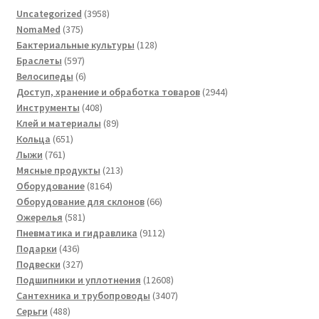
3958
Uncategorized
3958
375
товаров
NomaMed
375
товаров
128
Бактериальные культуры
128
597
товаров
Браслеты
597
товаров
6
Велосипеды
6
товаров
2944
Доступ, хранение и обработка товаров
2944
408
товара
Инструменты
408
товаров
89
Клей и материалы
89
651
товаров
Кольца
651
761
товар
Лыжи
761
товар
213
Мясные продукты
213
8164
товаров
Оборудование
8164
товара
66
Оборудование для склонов
66
581
товаров
Ожерелья
581
товар
9112
Пневматика и гидравлика
9112
436
товаров
Подарки
436
товаров
327
Подвески
327
товаров
12608
Подшипники и уплотнения
12608
товаров
3407
Сантехника и трубопроводы
3407
488
товаров
Серьги
488