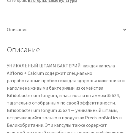
Категория:
Бактериальные культуры
-
Daily
Gut
Health
Описание
Probiotics
Supplement
with
Описание
Unique
Bifidobacterium
УНИКАЛЬНЫЙ ШТАММ БАКТЕРИЙ: каждая капсула
Longum
Alflorex + Calcium содержит специально
Bacteria
разработанные пробиотики для здоровья кишечника и
Strain
наполнена живыми бактериями из семейства
35624
Bifidobacterium longum, в частности штаммом 35624,
+
тщательно отобранным по своей эффективности.
Calcium
Bifidobacterium longum 35624 — уникальный штамм,
-
встречающийся только в продуктах PrecisionBiotics в
Bacterial
Великобритании. Эти капсулы также содержат
Cultures
кальций, который способствует нормальной функции