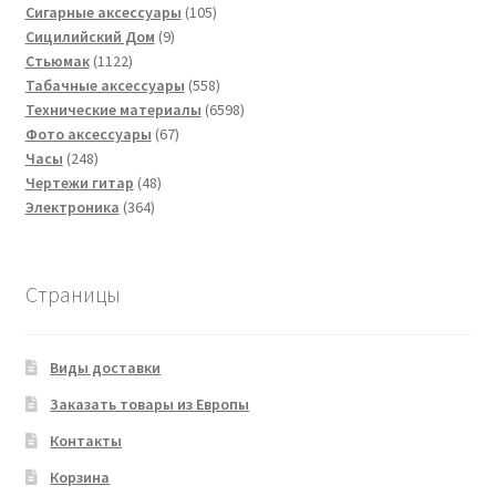
товаров
105
Сигарные аксессуары
105
9
товаров
Сицилийский Дом
9
1122
товаров
Стьюмак
1122
товара
558
Табачные аксессуары
558
товаров
6598
Технические материалы
6598
67
товаров
Фото аксессуары
67
248
товаров
Часы
248
товаров
48
Чертежи гитар
48
364
товаров
Электроника
364
товара
Страницы
Виды доставки
Заказать товары из Европы
Контакты
Корзина