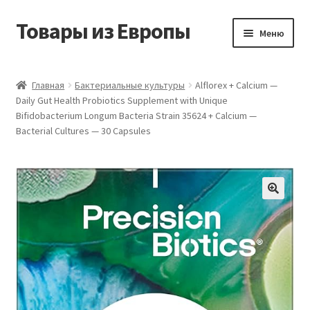
Товары из Европы
Перейти
Перейти
Меню
к
к
навигации
содержимому
Главная
Главная
Бактериальные культуры
Alflorex + Calcium —
Daily Gut Health Probiotics Supplement with Unique
Виды доставки
Bifidobacterium Longum Bacteria Strain 35624 + Calcium —
Bacterial Cultures — 30 Capsules
Заказать товары из Европы
Контакты
Корзина
Мой аккаунт
Оставить отзыв