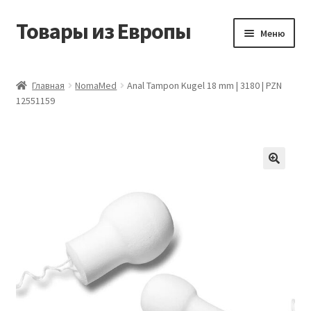
Товары из Европы
Перейти
Перейти
Меню
к
к
навигации
содержимому
Главная
Главная
NomaMed
Anal Tampon Kugel 18 mm | 3180 | PZN
12551159
Виды доставки
Заказать товары из Европы
Контакты
Корзина
Мой аккаунт
Оставить отзыв