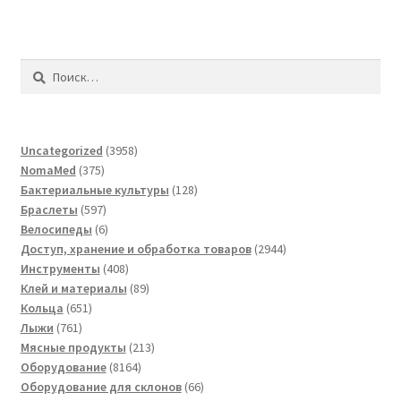
Найти:
3958
Uncategorized
3958
375
товаров
NomaMed
375
товаров
128
Бактериальные культуры
128
597
товаров
Браслеты
597
товаров
6
Велосипеды
6
товаров
2944
Доступ, хранение и обработка товаров
2944
408
товара
Инструменты
408
товаров
89
Клей и материалы
89
651
товаров
Кольца
651
761
товар
Лыжи
761
товар
213
Мясные продукты
213
8164
товаров
Оборудование
8164
товара
66
Оборудование для склонов
66