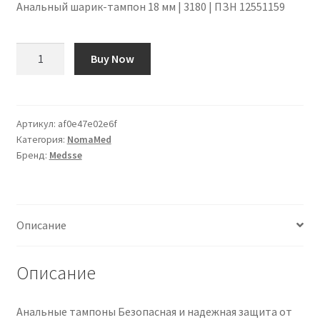
Анальный шарик-тампон 18 мм | 3180 | ПЗН 12551159
Количество
Buy Now
товара
Anal
Tampon
Kugel
Артикул:
af0e47e02e6f
Категория:
NomaMed
18
Бренд:
Medsse
mm
|
3180
|
Описание
PZN
12551159
Описание
Анальные тампоны Безопасная и надежная защита от