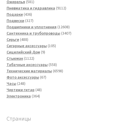
581
товаров
Ожерелья
581
товар
9112
Пневматика и гидравлика
9112
436
товаров
Подарки
436
товаров
327
Подвески
327
товаров
12608
Подшипники и уплотнения
12608
товаров
3407
Сантехника и трубопроводы
3407
488
товаров
Серьги
488
товаров
105
Сигарные аксессуары
105
9
товаров
Сицилийский Дом
9
1122
товаров
Стьюмак
1122
товара
558
Табачные аксессуары
558
товаров
6598
Технические материалы
6598
67
товаров
Фото аксессуары
67
248
товаров
Часы
248
товаров
48
Чертежи гитар
48
364
товаров
Электроника
364
товара
Страницы