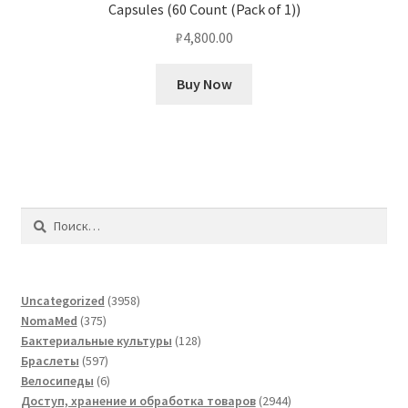
Capsules (60 Count (Pack of 1))
₽
4,800.00
Buy Now
Найти:
3958
Uncategorized
3958
375
товаров
NomaMed
375
товаров
128
Бактериальные культуры
128
597
товаров
Браслеты
597
товаров
6
Велосипеды
6
товаров
2944
Доступ, хранение и обработка товаров
2944