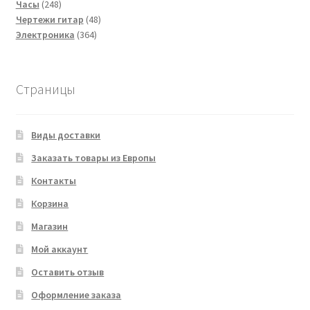
248
товаров
Часы
248
товаров
48
Чертежи гитар
48
364
товаров
Электроника
364
товара
Страницы
Виды доставки
Заказать товары из Европы
Контакты
Корзина
Магазин
Мой аккаунт
Оставить отзыв
Оформление заказа