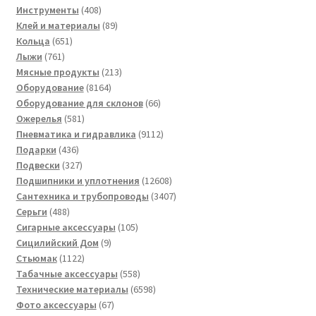
408
товара
Инструменты
408
товаров
89
Клей и материалы
89
651
товаров
Кольца
651
761
товар
Лыжи
761
товар
213
Мясные продукты
213
8164
товаров
Оборудование
8164
товара
66
Оборудование для склонов
66
581
товаров
Ожерелья
581
товар
9112
Пневматика и гидравлика
9112
436
товаров
Подарки
436
товаров
327
Подвески
327
товаров
12608
Подшипники и уплотнения
12608
товаров
3407
Сантехника и трубопроводы
3407
488
товаров
Серьги
488
товаров
105
Сигарные аксессуары
105
9
товаров
Сицилийский Дом
9
1122
товаров
Стьюмак
1122
товара
558
Табачные аксессуары
558
товаров
6598
Технические материалы
6598
67
товаров
Фото аксессуары
67