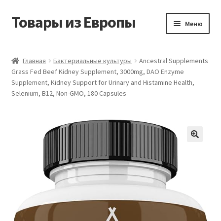
Товары из Европы
Перейти
Перейти
Меню
к
к
навигации
содержимому
Главная
Главная
Бактериальные культуры
Ancestral Supplements
Grass Fed Beef Kidney Supplement, 3000mg, DAO Enzyme
Виды доставки
Supplement, Kidney Support for Urinary and Histamine Health,
Selenium, B12, Non-GMO, 180 Capsules
Заказать товары из Европы
Контакты
Корзина
Мой аккаунт
Оставить отзыв