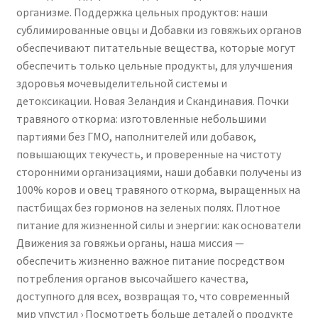
организме. Поддержка цельных продуктов: наши
GMO,
сублимированные овцы и Добавки из говяжьих органов
180
обеспечивают питательные вещества, которые могут
Capsules
обеспечить только цельные продукты, для улучшения
здоровья мочевыделительной системы и
детоксикации. Новая Зеландия и Скандинавия. Почки
травяного откорма: изготовленные небольшими
партиями без ГМО, наполнителей или добавок,
повышающих текучесть, и проверенные на чистоту
сторонними организациями, наши добавки получены из
100% коров и овец травяного откорма, выращенных на
пастбищах без гормонов на зеленых полях. Плотное
питание для жизненной силы и энергии: как основатели
Движения за говяжьи органы, наша миссия —
обеспечить жизненно важное питание посредством
потребления органов высочайшего качества,
доступного для всех, возвращая то, что современный
мир упустил › Посмотреть больше деталей о продукте