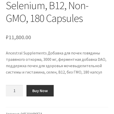
Selenium, B12, Non-
GMO, 180 Capsules
₽
11,800.00
Ancestral Supplements Добавка для почек говядины
травяного откорма, 3000 мг, ферментная добавка DAO,
поддержка почек для здоровья мочевыделительной
системы и гистамина, селен, B12, без ГМО, 180 капсул
Количество
Buy Now
товара
Ancestral
Supplements
Grass
Артикул:
0d5204d90f74