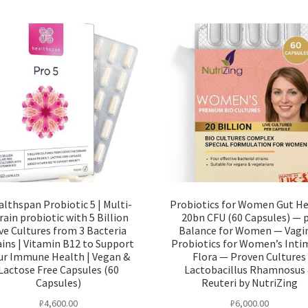
lthspan Probiotic 5 | Multi-
Probiotics for Women Gut H
rain probiotic with 5 Billion
20bn CFU (60 Capsules) — 
ve Cultures from 3 Bacteria
Balance for Women — Vagi
ains | Vitamin B12 to Support
Probiotics for Women’s Inti
ur Immune Health | Vegan &
Flora — Proven Cultures
Lactose Free Capsules (60
Lactobacillus Rhamnosus
Capsules)
Reuteri by NutriZing
₽
4,600.00
₽
6,000.00