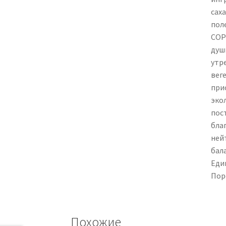
сах
пол
СОР
душ
утр
вег
при
эко
пос
бла
ней
бал
Един
‎По
Похожие