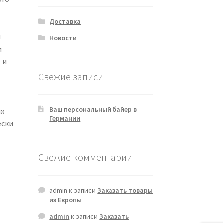
Доставка
я
Новости
и
 и
Свежие записи
Ваш персональный байер в
ых
Германии
ески
Свежие комментарии
admin
к записи
Заказать товары
из Европы
admin
к записи
Заказать