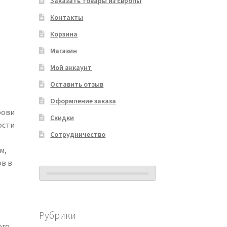
Заказать товары из Европы
Контакты
Корзина
Магазин
Мой аккаунт
Оставить отзыв
Оформление заказа
рови
Скидки
ости
Сотрудничество
м,
ов в
Рубрики
ого