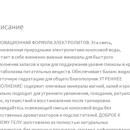
Hydration
180g
Jar
-
исание
Electrolytes
Powder
ОВАЦИОННАЯ ФОРМУЛА ЭЛЕКТРОЛИТОВ: Эта смесь,
with
хновленная природными электролитами кокосовой воды,
Magnesium,
етает в себе жизненно важные минералы для быстрого
Potassium
полнения запасов и хром для поддержания уровня глюкозы в к
&
етаболизма питательных веществ. Обеспечивает баланс жидк
Chromium
леточную гидратацию для общего благополучия. УТРЕННЕЕ
-
ОЛНЕНИЕ: содержит ключевые минералы магний, калий и хро
Natural
ально подходит для утреннего увлажнения, голодания, ритуал
Coconut
не, путешествий и восстановления после тренировки.
Water
лаждайтесь освежающей смесью кокосовой воды без
Electrolyte
усственных ароматизаторов и подсластителей. ДОБРОЕ К
Powder
ЕМУ ТЕЛУ: изготовлено из полностью натуральных
for
редиентов, без молочных продуктов, глютена, рафинированн