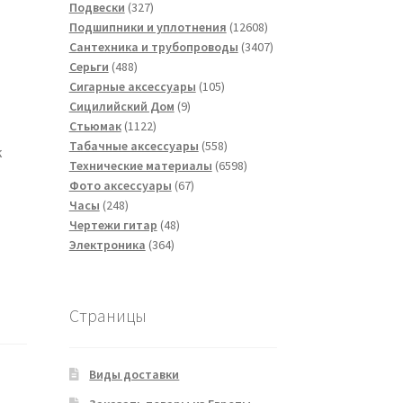
товаров
327
Подвески
327
товаров
12608
Подшипники и уплотнения
12608
товаров
3407
Сантехника и трубопроводы
3407
488
товаров
Серьги
488
товаров
105
Сигарные аксессуары
105
9
товаров
Сицилийский Дом
9
1122
товаров
Стьюмак
1122
товара
558
Табачные аксессуары
558
к
товаров
6598
Технические материалы
6598
67
товаров
Фото аксессуары
67
248
товаров
Часы
248
товаров
48
Чертежи гитар
48
364
товаров
Электроника
364
товара
Страницы
Виды доставки