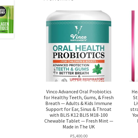
Vinco Advanced Oral Probiotics
Hea
for Healthy Teeth, Gums, & Fresh
St
Breath — Adults & Kids Immune
Li
Support for Ear, Sinus & Throat
str
with BLIS K12 BLIS M18-100
Yo
Chewable Tablet — Fresh Mint —
Made in The UK
₽
5,400.00