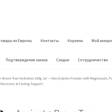
товары из Европы
Контакты
Корзина
Мой аккаун
Подтверждение заказа
Скидки
Сотрудничество
з Европы
Контакты
Корзина
Мой аккаунт
Оставить отзыв
 + Brave True Hydration 180g Jar — Electrolytes Powder with Magnesium, 
t Recovery & Fasting Support
а
Скидки
Сотрудничество