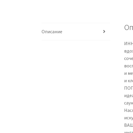
Оп
Описание
ИНН
вдо
соч
вос
и м
и к
ПОП
иде
сау
Нас
иск
ВАШ
инг