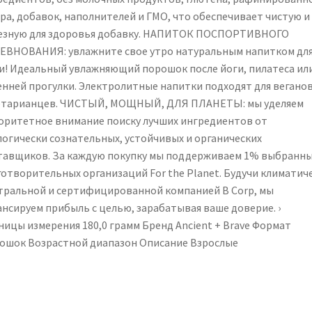
Morning
ара, добавок, наполнителей и ГМО, что обеспечивает чистую и
Hydration,
езную для здоровья добавку. НАПИТОК ПОСПОРТИВНОГО
Workout
ЕВНОВАНИЯ: увлажните свое утро натуральным напитком дл
Recovery
и! Идеальный увлажняющий порошок после йоги, пилатеса ил
&
енней прогулки. Электролитные напитки подходят для веганов
Fasting
етарианцев. ЧИСТЫЙ, МОЩНЫЙ, ДЛЯ ПЛАНЕТЫ: мы уделяем
Support
оритетное внимание поиску лучших ингредиентов от
логически сознательных, устойчивых и органических
тавщиков. За каждую покупку мы поддерживаем 1% выбранн
готворительных организаций For the Planet. Будучи климатич
тральной и сертифицированной компанией B Corp, мы
ансируем прибыль с целью, зарабатывая ваше доверие. ›
ицы измерения ‎180,0 грамм Бренд ‎Ancient + Brave Формат
рошок Возрастной диапазон Описание ‎Взрослые