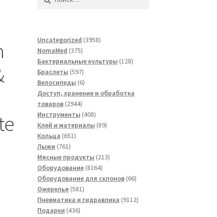
3958
Uncategorized
3958
h
375
товаров
NomaMed
375
товаров
128
Бактериальные культуры
128
&
597
товаров
Браслеты
597
товаров
6
Велосипеды
6
товаров
Доступ, хранение и обработка
2944
товаров
2944
товара
408
Инструменты
408
te
товаров
89
Клей и материалы
89
651
товаров
Кольца
651
761
товар
Лыжи
761
товар
213
Мясные продукты
213
8164
товаров
Оборудование
8164
товара
66
Оборудование для склонов
66
581
товаров
Ожерелья
581
товар
9112
Пневматика и гидравлика
9112
436
товаров
Подарки
436