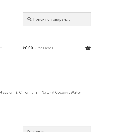
Искать:
Поиск
т
₽
0.00
0 товаров
Potassium & Chromium — Natural Coconut Water
Найти: