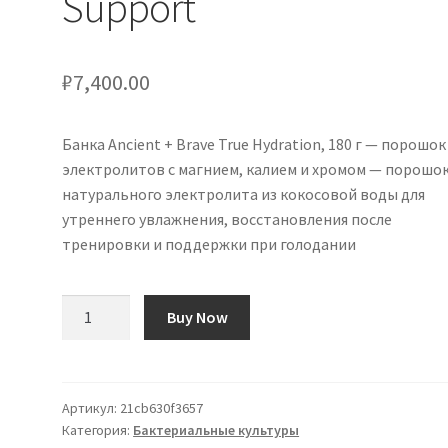
Support
₽
7,400.00
Банка Ancient + Brave True Hydration, 180 г — порошок
электролитов с магнием, калием и хромом — порошо
натурального электролита из кокосовой воды для
утреннего увлажнения, восстановления после
тренировки и поддержки при голодании
Количество
Buy Now
товара
Ancient
+
Brave
Артикул:
21cb630f3657
Категория:
Бактериальные культуры
True