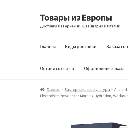
Товары из Европы
Перейти
Перейти
к
к
Доставка из Германии, Швейцарии и Италии
навигации
содержимому
Главная
Виды доставки
Заказать 
Оставить отзыв
Оформление заказа
Главная
Виды доставки
Заказать товары и
Главная
Бактериальные культуры
Ancient
Electrolyte Powder for Morning Hydration, Workou
Оформление заказа
Подтверждение заказ