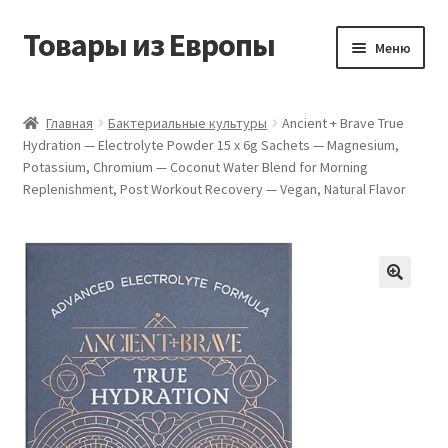
Товары из Европы
Перейти
Перейти
Меню
к
к
навигации
содержимому
Главная
Главная
Бактериальные культуры
Ancient + Brave True
Hydration — Electrolyte Powder 15 x 6g Sachets — Magnesium,
Виды доставки
Potassium, Chromium — Coconut Water Blend for Morning
Replenishment, Post Workout Recovery — Vegan, Natural Flavor
Заказать товары из Европы
Контакты
Корзина
Мой аккаунт
Оставить отзыв