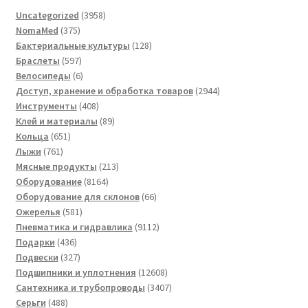
3958
Uncategorized
3958
375
товаров
NomaMed
375
товаров
128
Бактериальные культуры
128
597
товаров
Браслеты
597
товаров
6
Велосипеды
6
товаров
2944
Доступ, хранение и обработка товаров
2944
408
товара
Инструменты
408
товаров
89
Клей и материалы
89
651
товаров
Кольца
651
761
товар
Лыжи
761
товар
213
Мясные продукты
213
8164
товаров
Оборудование
8164
товара
66
Оборудование для склонов
66
581
товаров
Ожерелья
581
товар
9112
Пневматика и гидравлика
9112
436
товаров
Подарки
436
товаров
327
Подвески
327
товаров
12608
Подшипники и уплотнения
12608
товаров
3407
Сантехника и трубопроводы
3407
488
товаров
Серьги
488