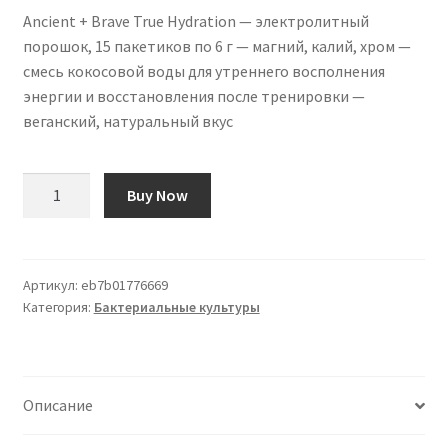
Ancient + Brave True Hydration — электролитный
порошок, 15 пакетиков по 6 г — магний, калий, хром —
смесь кокосовой воды для утреннего восполнения
энергии и восстановления после тренировки —
веганский, натуральный вкус
Количество
Buy Now
товара
Ancient
+
Brave
Артикул:
eb7b01776669
Категория:
Бактериальные культуры
True
Hydration
-
Electrolyte
Описание
Powder
15