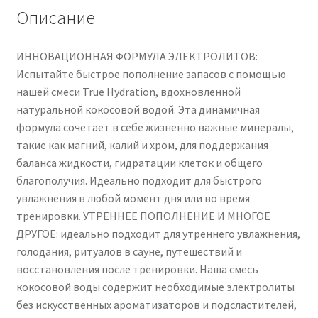
x
Описание
6g
Sachets
ИННОВАЦИОННАЯ ФОРМУЛА ЭЛЕКТРОЛИТОВ:
-
Испытайте быстрое пополнение запасов с помощью
Magnesium,
нашей смеси True Hydration, вдохновленной
Potassium,
натуральной кокосовой водой. Эта динамичная
Chromium
формула сочетает в себе жизненно важные минералы,
-
такие как магний, калий и хром, для поддержания
Coconut
баланса жидкости, гидратации клеток и общего
Water
благополучия. Идеально подходит для быстрого
Blend
увлажнения в любой момент дня или во время
for
тренировки. УТРЕННЕЕ ПОПОЛНЕНИЕ И МНОГОЕ
Morning
ДРУГОЕ: идеально подходит для утреннего увлажнения,
Replenishment,
голодания, ритуалов в сауне, путешествий и
Post
восстановления после тренировки. Наша смесь
Workout
кокосовой воды содержит необходимые электролиты
Recovery
без искусственных ароматизаторов и подсластителей,
-