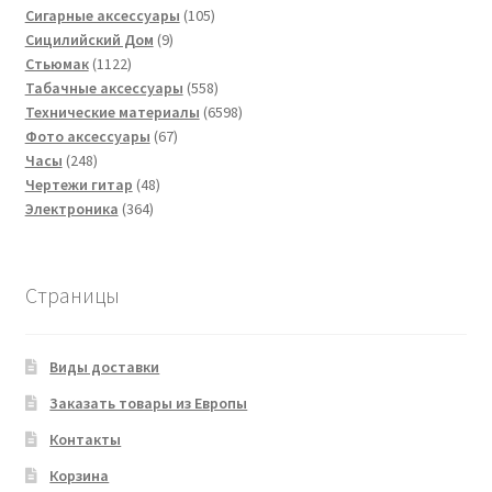
товаров
105
Сигарные аксессуары
105
9
товаров
Сицилийский Дом
9
1122
товаров
Стьюмак
1122
товара
558
Табачные аксессуары
558
товаров
6598
Технические материалы
6598
67
товаров
Фото аксессуары
67
248
товаров
Часы
248
товаров
48
Чертежи гитар
48
364
товаров
Электроника
364
товара
Страницы
Виды доставки
Заказать товары из Европы
Контакты
Корзина