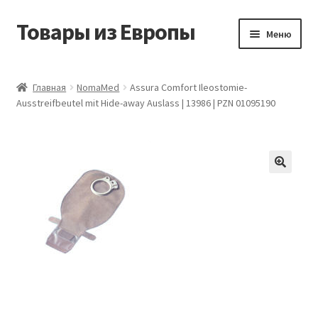
Товары из Европы
Перейти
Перейти
Меню
к
к
навигации
содержимому
Главная
Главная
NomaMed
Assura Comfort Ileostomie-
Ausstreifbeutel mit Hide-away Auslass | 13986 | PZN 01095190
Виды доставки
Заказать товары из Европы
Контакты
Корзина
Мой аккаунт
Оставить отзыв