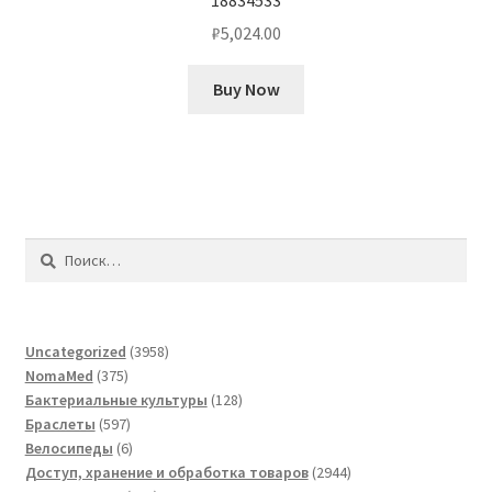
₽
5,024.00
Buy Now
Найти:
3958
Uncategorized
3958
375
товаров
NomaMed
375
товаров
128
Бактериальные культуры
128
597
товаров
Браслеты
597
товаров
6
Велосипеды
6
товаров
2944
Доступ, хранение и обработка товаров
2944