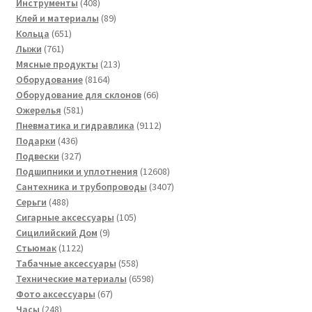
408
товара
Инструменты
408
товаров
89
Клей и материалы
89
651
товаров
Кольца
651
761
товар
Лыжи
761
товар
213
Мясные продукты
213
8164
товаров
Оборудование
8164
товара
66
Оборудование для склонов
66
581
товаров
Ожерелья
581
товар
9112
Пневматика и гидравлика
9112
436
товаров
Подарки
436
товаров
327
Подвески
327
товаров
12608
Подшипники и уплотнения
12608
товаров
3407
Сантехника и трубопроводы
3407
488
товаров
Серьги
488
товаров
105
Сигарные аксессуары
105
9
товаров
Сицилийский Дом
9
1122
товаров
Стьюмак
1122
товара
558
Табачные аксессуары
558
товаров
6598
Технические материалы
6598
67
товаров
Фото аксессуары
67
248
товаров
Часы
248