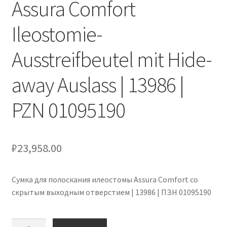
Assura Comfort
Оформление заказа
Ileostomie-
Подтверждение заказа
Ausstreifbeutel mit Hide-
Скидки
away Auslass | 13986 |
Сотрудничество
PZN 01095190
₽
23,958.00
Сумка для полоскания илеостомы Assura Comfort со
скрытым выходным отверстием | 13986 | ПЗН 01095190
Количество