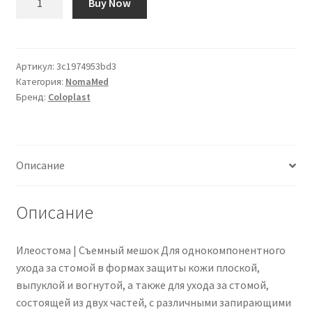
Buy Now
товара
Assura
Comfort
Ileostomie-
Артикул:
3c1974953bd3
Категория:
NomaMed
Ausstreifbeutel
Бренд:
Coloplast
mit
Hide-
away
Auslass
Описание
|
13986
|
Описание
PZN
01095190
Илеостома | Съемный мешок Для однокомпонентного
ухода за стомой в формах защиты кожи плоской,
выпуклой и вогнутой, а также для ухода за стомой,
состоящей из двух частей, с различными запирающими