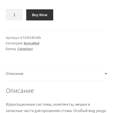
Количество
Buy Now
товара
Assura
Irrigations-
Entleerungsschlauch
Артикул:
b733554f16fb
Категория:
NomaMed
|
Бренд:
Coloplast
12835
|
PZN
08602891
Описание
Описание
Ирригационные системы, комплекты, мешки и
запасные части для орошения стомы. Особый вид ухода