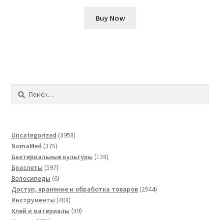
Buy Now
Найти:
3958
Uncategorized
3958
375
товаров
NomaMed
375
товаров
128
Бактериальные культуры
128
597
товаров
Браслеты
597
товаров
6
Велосипеды
6
товаров
2944
Доступ, хранение и обработка товаров
2944
408
товара
Инструменты
408
товаров
89
Клей и материалы
89