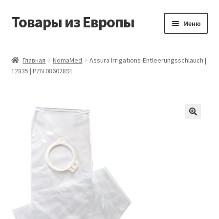
Товары из Европы
Перейти
Перейти
Меню
к
к
навигации
содержимому
Главная
Главная
NomaMed
Assura Irrigations-Entleerungsschlauch |
12835 | PZN 08602891
Виды доставки
Заказать товары из Европы
Контакты
Корзина
Мой аккаунт
Оставить отзыв