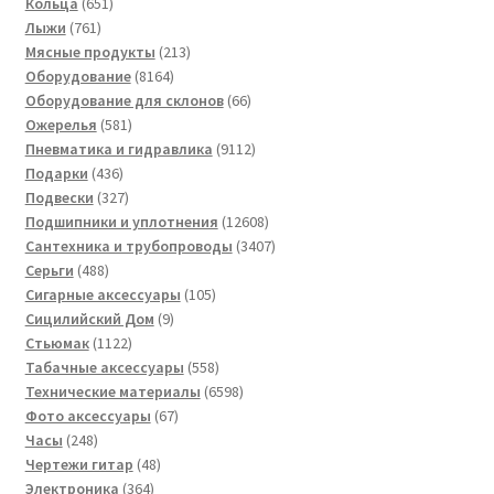
651
товаров
Кольца
651
761
товар
Лыжи
761
товар
213
Мясные продукты
213
8164
товаров
Оборудование
8164
товара
66
Оборудование для склонов
66
581
товаров
Ожерелья
581
товар
9112
Пневматика и гидравлика
9112
436
товаров
Подарки
436
товаров
327
Подвески
327
товаров
12608
Подшипники и уплотнения
12608
товаров
3407
Сантехника и трубопроводы
3407
488
товаров
Серьги
488
товаров
105
Сигарные аксессуары
105
9
товаров
Сицилийский Дом
9
1122
товаров
Стьюмак
1122
товара
558
Табачные аксессуары
558
товаров
6598
Технические материалы
6598
67
товаров
Фото аксессуары
67
248
товаров
Часы
248
товаров
48
Чертежи гитар
48
364
товаров
Электроника
364