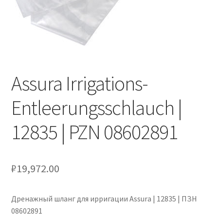
Оформление заказа
Подтверждение заказа
Скидки
Assura Irrigations-
Сотрудничество
Entleerungsschlauch |
12835 | PZN 08602891
₽
19,972.00
Дренажный шланг для ирригации Assura | 12835 | ПЗН
08602891