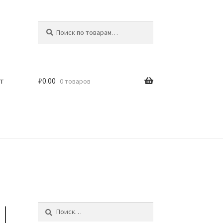
Искать:
Поиск
т
₽
0.00
0 товаров
|
Найти: