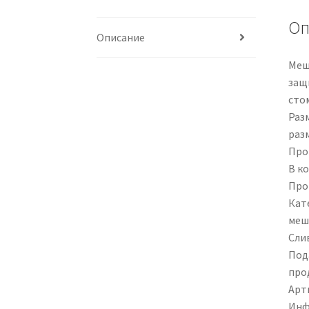
Оп
Описание
Меш
защи
сто
Раз
разм
Про
В ко
Про
Кат
меш
Сли
Под
про
Арти
Инф