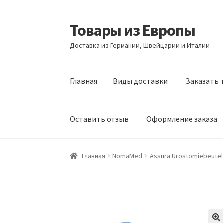
Товары из Европы
Перейти
Перейти
к
к
Доставка из Германии, Швейцарии и Италии
навигации
содержимому
Главная
Виды доставки
Заказать 
Оставить отзыв
Оформление заказа
Главная
Виды доставки
Заказать товары и
Главная
NomaMed
Assura Urostomiebeutel 
Оформление заказа
Подтверждение заказ