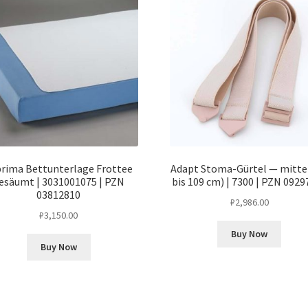
rima Bettunterlage Frottee
Adapt Stoma-Gürtel — mittel
esäumt | 3031001075 | PZN
bis 109 cm) | 7300 | PZN 092
03812810
₽
2,986.00
₽
3,150.00
Buy Now
Buy Now