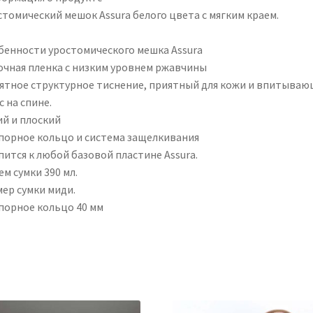
стомический мешок Assura белого цвета с мягким краем.
бенности уростомического мешка Assura
очная пленка с низким уровнем ржавчины
ятное структурное тиснение, приятный для кожи и впитыва
 на спине.
ий и плоский
порное кольцо и система защелкивания
пится к любой базовой пластине Assura.
м сумки 390 мл.
мер сумки миди.
порное кольцо 40 мм