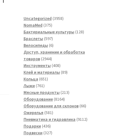
3958
Uncategorized
3958
375
товаров
NomaMed
375
товаров
128
Бактериальные культуры
128
597
товаров
Браслеты
597
товаров
6
Велосипеды
6
товаров
Доступ, хранение и обработка
2944
товаров
2944
товара
408
Инструменты
408
товаров
89
Клей и материалы
89
651
товаров
Кольца
651
761
товар
Лыжи
761
товар
213
Мясные продукты
213
8164
товаров
Оборудование
8164
товара
66
Оборудование для склонов
66
581
товаров
Ожерелья
581
товар
9112
Пневматика и гидравлика
9112
436
товаров
Подарки
436
товаров
327
Подвески
327