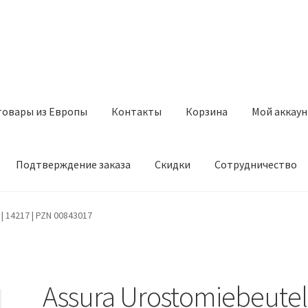
товары из Европы
Контакты
Корзина
Мой аккаун
Подтверждение заказа
Скидки
Сотрудничество
з Европы
Контакты
Корзина
Мой аккаунт
Оставить отзыв
| 14217 | PZN 00843017
а
Скидки
Сотрудничество
Assura Urostomiebeutel 