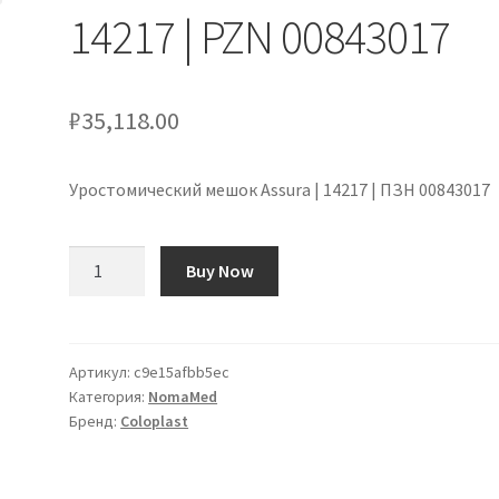
14217 | PZN 00843017
₽
35,118.00
Уростомический мешок Assura | 14217 | ПЗН 00843017
Количество
Buy Now
товара
Assura
Urostomiebeutel
|
Артикул:
c9e15afbb5ec
Категория:
NomaMed
14217
Бренд:
Coloplast
|
PZN
00843017