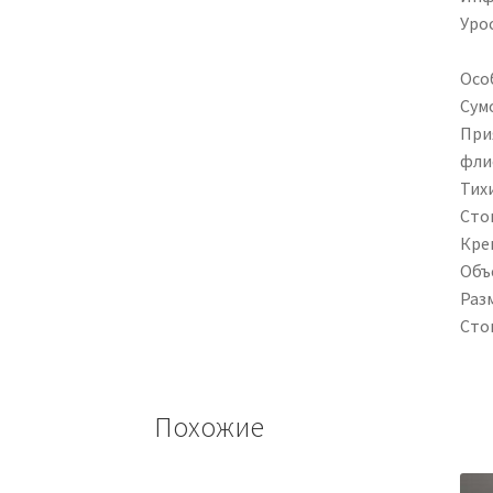
Уро
Осо
Сум
При
флис
Тих
Сто
Кре
Объе
Раз
Сто
Похожие