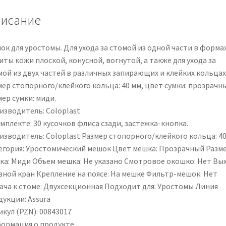
исание
ок для уростомы. Для ухода за стомой из одной части в форма
ты кожи плоской, конусной, вогнутой, а также для ухода за
мой из двух частей в различных запирающих и клейких кольцах
мер стопорного/клейкого кольца: 40 мм, цвет сумки: прозрачн
ер сумки: миди.
изводитель: Coloplast
мплекте: 30 кусочков флиса сзади, застежка-кнопка.
изводитель: Coloplast Размер стопорного/клейкого кольца: 4
егория: Уростомический мешок Цвет мешка: Прозрачный Разм
ка: Миди Объем мешка: Не указано Смотровое окошко: Нет Вых
вной кран Крепление на поясе: На мешке Фильтр-мешок: Нет
ача к стоме: Двухсекционная Подходит для: Уростомы Линия
дукции: Assura
кул (PZN): 00843017
ормация о продукте