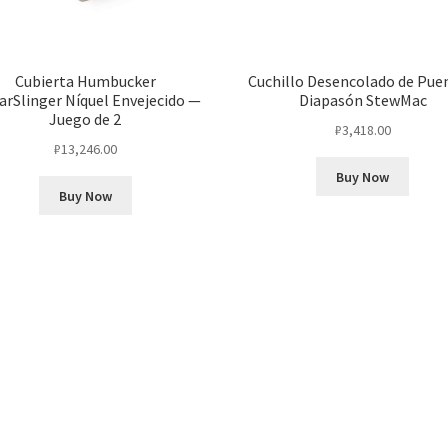
Cubierta Humbucker
Cuchillo Desencolado de Pue
arSlinger Níquel Envejecido —
Diapasón StewMac
Juego de 2
₽
3,418.00
₽
13,246.00
Buy Now
Buy Now