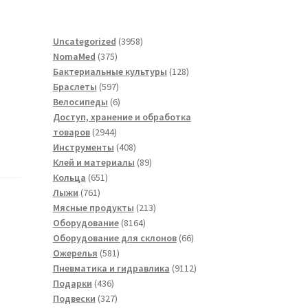
3958
Uncategorized
3958
375
товаров
NomaMed
375
товаров
128
Бактериальные культуры
128
597
товаров
Браслеты
597
товаров
6
Велосипеды
6
товаров
Доступ, хранение и обработка
2944
товаров
2944
товара
408
Инструменты
408
товаров
89
Клей и материалы
89
651
товаров
Кольца
651
761
товар
Лыжи
761
товар
213
Мясные продукты
213
8164
товаров
Оборудование
8164
товара
66
Оборудование для склонов
66
581
товаров
Ожерелья
581
товар
9112
Пневматика и гидравлика
9112
436
товаров
Подарки
436
товаров
327
Подвески
327