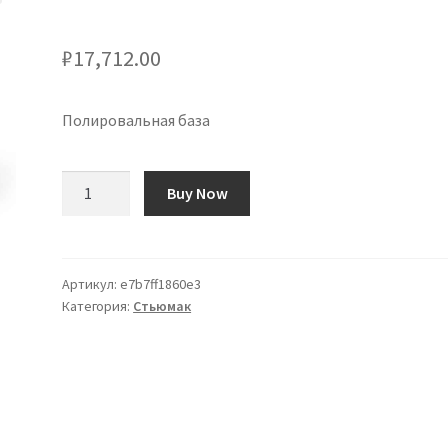
₽
17,712.00
Полировальная база
Количество
Buy Now
товара
Base
de
Pulidora
Артикул:
e7b7ff1860e3
Категория:
Стьюмак