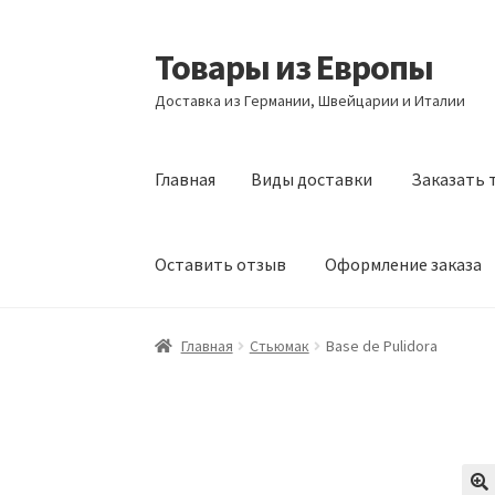
Товары из Европы
Перейти
Перейти
к
к
Доставка из Германии, Швейцарии и Италии
навигации
содержимому
Главная
Виды доставки
Заказать 
Оставить отзыв
Оформление заказа
Главная
Виды доставки
Заказать товары и
Главная
Стьюмак
Base de Pulidora
Оформление заказа
Подтверждение заказ