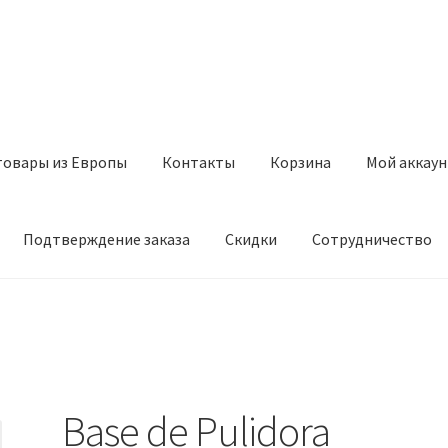
товары из Европы
Контакты
Корзина
Мой аккаун
Подтверждение заказа
Скидки
Сотрудничество
з Европы
Контакты
Корзина
Мой аккаунт
Оставить отзыв
а
Скидки
Сотрудничество
Base de Pulidora