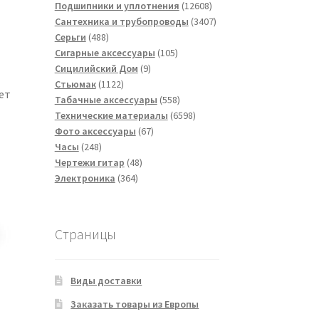
товаров
12608
Подшипники и уплотнения
12608
товаров
3407
Сантехника и трубопроводы
3407
488
товаров
Серьги
488
товаров
105
Сигарные аксессуары
105
9
товаров
Сицилийский Дом
9
1122
товаров
Стьюмак
1122
ет
товара
558
Табачные аксессуары
558
товаров
6598
Технические материалы
6598
67
товаров
Фото аксессуары
67
248
товаров
Часы
248
товаров
48
Чертежи гитар
48
364
товаров
Электроника
364
товара
Страницы
Виды доставки
Заказать товары из Европы