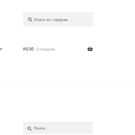
Искать:
Поиск
т
₽
0.00
0 товаров
Найти: