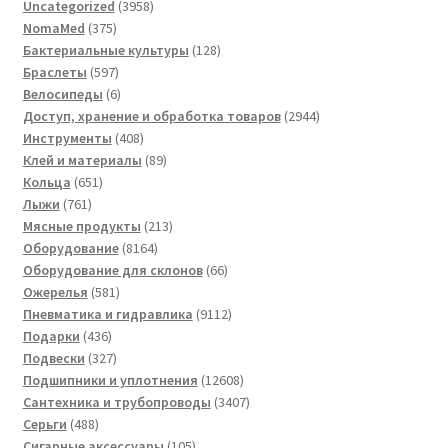
3958
Uncategorized
3958
375
товаров
NomaMed
375
товаров
128
Бактериальные культуры
128
597
товаров
Браслеты
597
товаров
6
Велосипеды
6
товаров
2944
Доступ, хранение и обработка товаров
2944
408
товара
Инструменты
408
товаров
89
Клей и материалы
89
651
товаров
Кольца
651
761
товар
Лыжи
761
товар
213
Мясные продукты
213
8164
товаров
Оборудование
8164
товара
66
Оборудование для склонов
66
581
товаров
Ожерелья
581
товар
9112
Пневматика и гидравлика
9112
436
товаров
Подарки
436
товаров
327
Подвески
327
товаров
12608
Подшипники и уплотнения
12608
товаров
3407
Сантехника и трубопроводы
3407
488
товаров
Серьги
488
товаров
105
Сигарные аксессуары
105