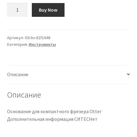
Количество
Buy Now
товара
Base
para
Fresadora
Артикул:
03cbcd2f1648
Категория:
Инструменты
The
Otter
Compact
Описание
Описание
Основание для компактного фрезера Otter
Дополнительная информация СИТЕСНет