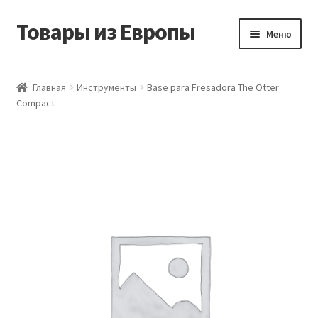
Товары из Европы
Перейти
Перейти
Меню
к
к
навигации
содержимому
Главная
Главная
Инструменты
Base para Fresadora The Otter
Compact
Виды доставки
Заказать товары из Европы
Контакты
Корзина
Мой аккаунт
Оставить отзыв