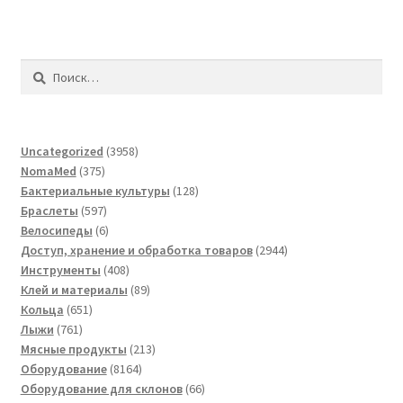
Найти:
3958
Uncategorized
3958
375
товаров
NomaMed
375
товаров
128
Бактериальные культуры
128
597
товаров
Браслеты
597
товаров
6
Велосипеды
6
товаров
2944
Доступ, хранение и обработка товаров
2944
408
товара
Инструменты
408
товаров
89
Клей и материалы
89
651
товаров
Кольца
651
761
товар
Лыжи
761
товар
213
Мясные продукты
213
8164
товаров
Оборудование
8164
товара
66
Оборудование для склонов
66