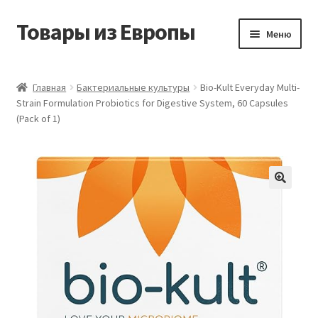
Товары из Европы
Перейти
Перейти
Меню
к
к
навигации
содержимому
Главная
Главная
Бактериальные культуры
Bio-Kult Everyday Multi-
Strain Formulation Probiotics for Digestive System, 60 Capsules
Виды доставки
(Pack of 1)
Заказать товары из Европы
Контакты
Корзина
Мой аккаунт
Оставить отзыв