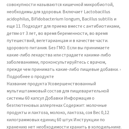
совокупности называются кишечной микробиотой,
необходимы для здоровья. Включает Lactobacillus
acidophilus, Bifidobacterium longum, Bacillus subtilis и
еще 11. Подходит для приема вместе с антибиотиками,
детям от 3 лет, во время беременности, во время
путешествий, вегетарианцам и в качестве части.
здорового питания. Без ГМО. Если вы принимаете
какие-либо лекарства или страдаете какими-либо
заболеваниями, проконсультируйтесь с врачом,
прежде чем принимать какие-либо пищевые добавки. ›
Подробнее о продукте
Название продукта ‎Усовершенствованный
мультиштаммовый состав для пищеварительной
системы 60 капсул Добавки ‎Информация о
безглютеновых аллергенах ‎Содержит: молочные
продукты и лактоза, молоко, лактоза, соя Вес ‎0,12
килограммовых единиц ‎60 штук Инструкции по
хранению ‎нет необходимости хранить в холодильнике.