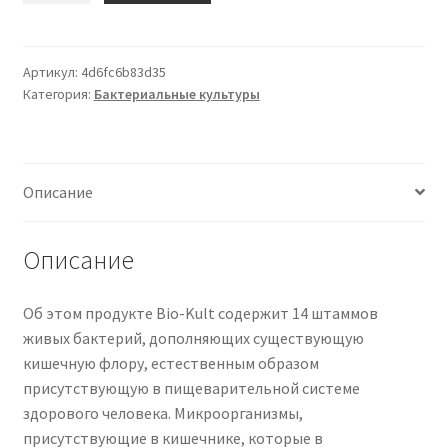
Bio-
Kult
Everyday
Артикул:
4d6fc6b83d35
Категория:
Бактериальные культуры
Multi-
Strain
Formulation
Probiotics
Описание
for
Digestive
System,
Описание
60
Capsules
Об этом продукте Bio-Kult содержит 14 штаммов
(Pack
живых бактерий, дополняющих существующую
of
кишечную флору, естественным образом
1)
присутствующую в пищеварительной системе
здорового человека. Микроорганизмы,
присутствующие в кишечнике, которые в