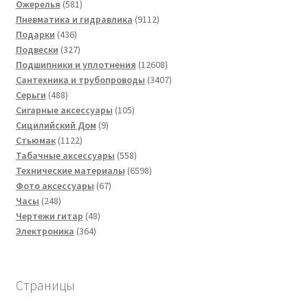
581
товаров
Ожерелья
581
товар
9112
Пневматика и гидравлика
9112
436
товаров
Подарки
436
товаров
327
Подвески
327
товаров
12608
Подшипники и уплотнения
12608
товаров
3407
Сантехника и трубопроводы
3407
488
товаров
Серьги
488
товаров
105
Сигарные аксессуары
105
9
товаров
Сицилийский Дом
9
1122
товаров
Стьюмак
1122
товара
558
Табачные аксессуары
558
товаров
6598
Технические материалы
6598
67
товаров
Фото аксессуары
67
248
товаров
Часы
248
товаров
48
Чертежи гитар
48
364
товаров
Электроника
364
товара
Страницы