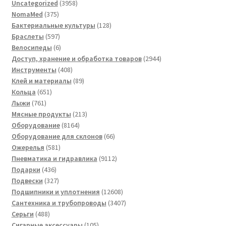
3958
Uncategorized
3958
375
товаров
NomaMed
375
товаров
128
Бактериальные культуры
128
597
товаров
Браслеты
597
товаров
6
Велосипеды
6
товаров
2944
Доступ, хранение и обработка товаров
2944
408
товара
Инструменты
408
товаров
89
Клей и материалы
89
651
товаров
Кольца
651
761
товар
Лыжи
761
товар
213
Мясные продукты
213
8164
товаров
Оборудование
8164
товара
66
Оборудование для склонов
66
581
товаров
Ожерелья
581
товар
9112
Пневматика и гидравлика
9112
436
товаров
Подарки
436
товаров
327
Подвески
327
товаров
12608
Подшипники и уплотнения
12608
товаров
3407
Сантехника и трубопроводы
3407
488
товаров
Серьги
488
товаров
105
Сигарные аксессуары
105