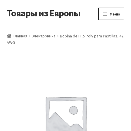
Товары из Европы
Перейти
Перейти
Меню
к
к
навигации
содержимому
Главная
Главная
Электроника
Bobina de Hilo Poly para Pastillas, 42
AWG
Виды доставки
Заказать товары из Европы
Контакты
Корзина
Мой аккаунт
Оставить отзыв