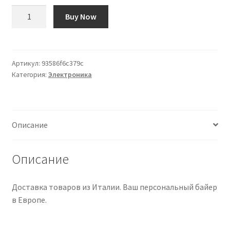
Количество
Buy Now
товара
Bobina
de
Hilo
Артикул:
93586f6c379c
Категория:
Электроника
Poly
para
Pastillas,
42
Описание
AWG
Описание
Доставка товаров из Италии. Ваш персональный байер
в Европе.