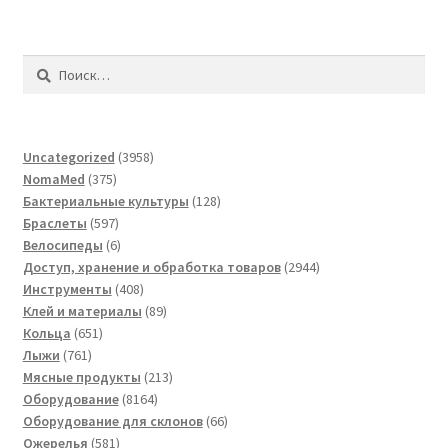
Найти:
3958
Uncategorized
3958
375
товаров
NomaMed
375
товаров
128
Бактериальные культуры
128
597
товаров
Браслеты
597
товаров
6
Велосипеды
6
товаров
2944
Доступ, хранение и обработка товаров
2944
408
товара
Инструменты
408
товаров
89
Клей и материалы
89
651
товаров
Кольца
651
761
товар
Лыжи
761
товар
213
Мясные продукты
213
8164
товаров
Оборудование
8164
товара
66
Оборудование для склонов
66
581
товаров
Ожерелья
581