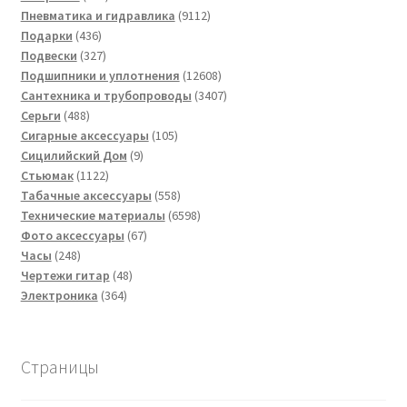
товар
9112
Пневматика и гидравлика
9112
436
товаров
Подарки
436
товаров
327
Подвески
327
товаров
12608
Подшипники и уплотнения
12608
товаров
3407
Сантехника и трубопроводы
3407
488
товаров
Серьги
488
товаров
105
Сигарные аксессуары
105
9
товаров
Сицилийский Дом
9
1122
товаров
Стьюмак
1122
товара
558
Табачные аксессуары
558
товаров
6598
Технические материалы
6598
67
товаров
Фото аксессуары
67
248
товаров
Часы
248
товаров
48
Чертежи гитар
48
364
товаров
Электроника
364
товара
Страницы