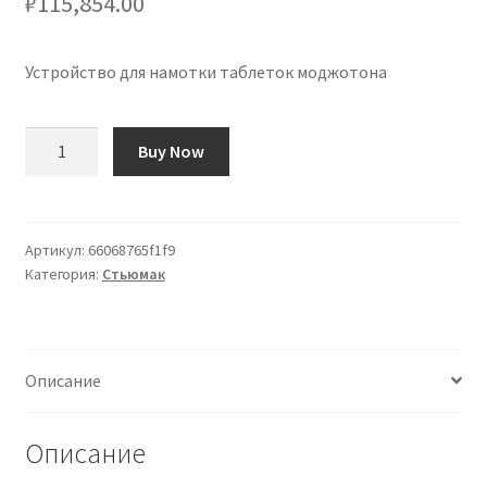
₽
115,854.00
Устройство для намотки таблеток моджотона
Количество
Buy Now
товара
Bobinadora
de
Pastillas
Артикул:
66068765f1f9
Категория:
Стьюмак
Mojotone
Описание
Описание