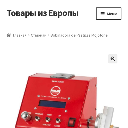
Товары из Европы
Перейти
Перейти
Меню
к
к
навигации
содержимому
Главная
Главная
Стьюмак
Bobinadora de Pastillas Mojotone
Виды доставки
Заказать товары из Европы
Контакты
Корзина
Мой аккаунт
Оставить отзыв