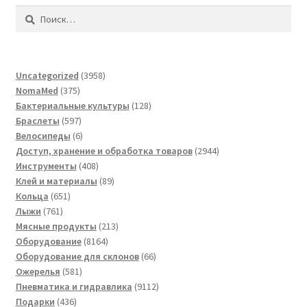
Найти:
3958
Uncategorized
3958
375
товаров
NomaMed
375
товаров
128
Бактериальные культуры
128
597
товаров
Браслеты
597
товаров
6
Велосипеды
6
товаров
2944
Доступ, хранение и обработка товаров
2944
408
товара
Инструменты
408
товаров
89
Клей и материалы
89
651
товаров
Кольца
651
761
товар
Лыжи
761
товар
213
Мясные продукты
213
8164
товаров
Оборудование
8164
товара
66
Оборудование для склонов
66
581
товаров
Ожерелья
581
товар
9112
Пневматика и гидравлика
9112
436
товаров
Подарки
436