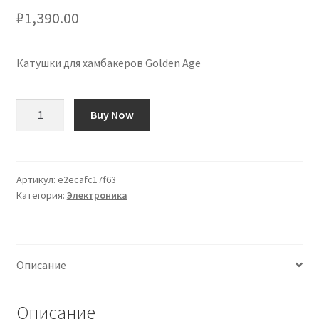
₽
1,390.00
Катушки для хамбакеров Golden Age
Количество
Buy Now
товара
Bobinas
para
Humbucker
Артикул:
e2ecafc17f63
Категория:
Электроника
Golden
Age
Описание
Описание