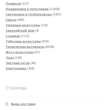
товаров
327
Подвески
327
товаров
12608
Подшипники и уплотнения
12608
товаров
3407
Сантехника и трубопроводы
3407
488
товаров
Серьги
488
товаров
105
Сигарные аксессуары
105
9
товаров
Сицилийский Дом
9
1122
товаров
Стьюмак
1122
товара
558
Табачные аксессуары
558
товаров
6598
Технические материалы
6598
67
товаров
Фото аксессуары
67
248
товаров
Часы
248
товаров
48
Чертежи гитар
48
364
товаров
Электроника
364
товара
Страницы
Виды доставки