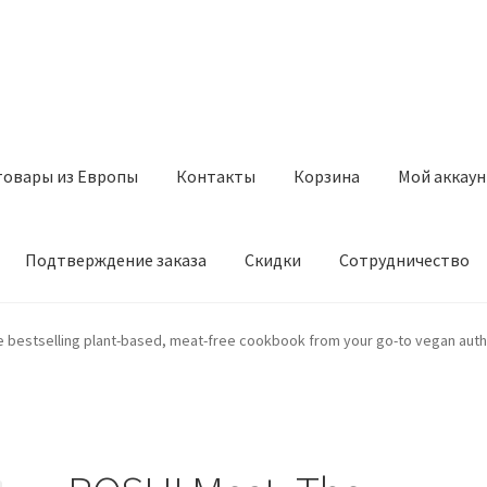
товары из Европы
Контакты
Корзина
Мой аккаун
Подтверждение заказа
Скидки
Сотрудничество
з Европы
Контакты
Корзина
Мой аккаунт
Оставить отзыв
 bestselling plant-based, meat-free cookbook from your go-to vegan autho
а
Скидки
Сотрудничество