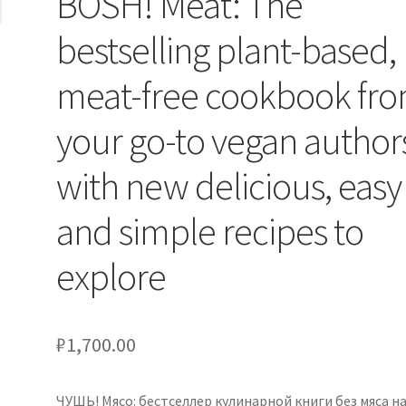
BOSH! Meat: The
bestselling plant-based,
meat-free cookbook fr
your go-to vegan author
with new delicious, easy
and simple recipes to
explore
₽
1,700.00
ЧУШЬ! Мясо: бестселлер кулинарной книги без мяса н