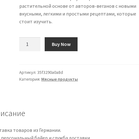
растительной основе от авторов-веганов с новыми
вкусными, легкими и простыми рецептами, которые
стоит изучить.
Количество
Buy Now
товара
BOSH!
Meat:
The
Артикул:
35f3290a0a8d
Категория:
Мясные продукты
bestselling
plant-
based,
meat-
free
исание
cookbook
from
тавка товаров из Германии.
your
 персональный байер и служба доставки.