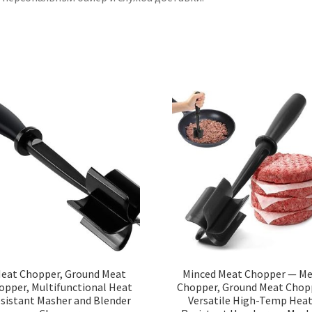
go-
to
vegan
authors,
with
new
delicious,
easy
and
simple
recipes
to
explore
eat Chopper, Ground Meat
Minced Meat Chopper — M
opper, Multifunctional Heat
Chopper, Ground Meat Chop
sistant Masher and Blender
Versatile High-Temp Heat