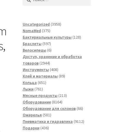
3958
Uncategorized
3958
om
375
товаров
NomaMed
375
товаров
128
Бактериальные культуры
128
s,
597
товаров
Браслеты
597
товаров
6
Велосипеды
6
товаров
Доступ, хранение и обработка
2944
товаров
2944
товара
408
Инструменты
408
товаров
89
Клей и материалы
89
651
товаров
Кольца
651
761
товар
Лыжи
761
товар
213
Мясные продукты
213
8164
товаров
Оборудование
8164
товара
66
Оборудование для склонов
66
581
товаров
Ожерелья
581
товар
9112
Пневматика и гидравлика
9112
436
товаров
Подарки
436
а