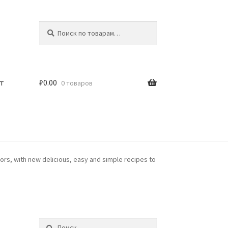
Искать:
Поиск
т
₽
0.00
0 товаров
rs, with new delicious, easy and simple recipes to
Найти: