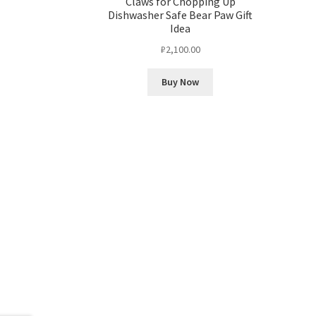
Claws for Chopping Up
Dishwasher Safe Bear Paw Gift
Idea
₽
2,100.00
Buy Now