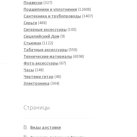
товаров
327
Подвески
327
товаров
12608
Подшипники и уплотнения
12608
товаров
3407
Сантехника и трубопроводы
3407
488
товаров
Серьги
488
товаров
105
Сигарные аксессуары
105
9
товаров
Сицилийский Дом
9
1122
товаров
Стьюмак
1122
товара
558
Табачные аксессуары
558
товаров
6598
Технические материалы
6598
67
товаров
Фото аксессуары
67
248
товаров
Часы
248
товаров
48
Чертежи гитар
48
364
товаров
Электроника
364
товара
Страницы
Виды доставки