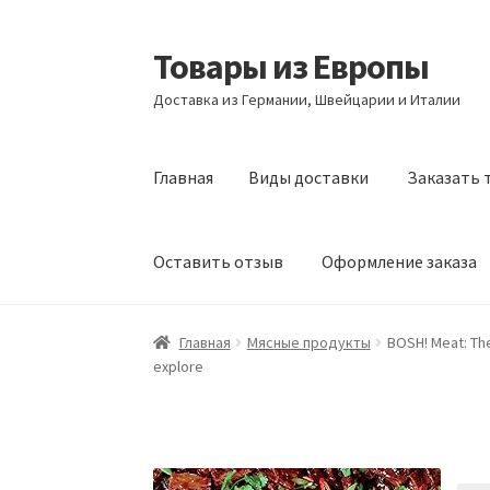
Товары из Европы
Перейти
Перейти
к
к
Доставка из Германии, Швейцарии и Италии
навигации
содержимому
Главная
Виды доставки
Заказать 
Оставить отзыв
Оформление заказа
Главная
Виды доставки
Заказать товары и
Главная
Мясные продукты
BOSH! Meat: The
explore
Оформление заказа
Подтверждение заказ