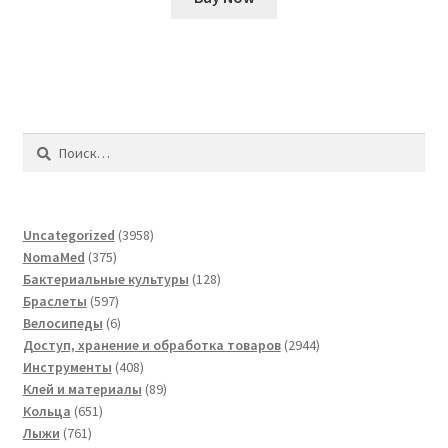
Найти:
3958
Uncategorized
3958
375
товаров
NomaMed
375
товаров
128
Бактериальные культуры
128
597
товаров
Браслеты
597
товаров
6
Велосипеды
6
товаров
2944
Доступ, хранение и обработка товаров
2944
408
товара
Инструменты
408
товаров
89
Клей и материалы
89
651
товаров
Кольца
651
761
товар
Лыжи
761