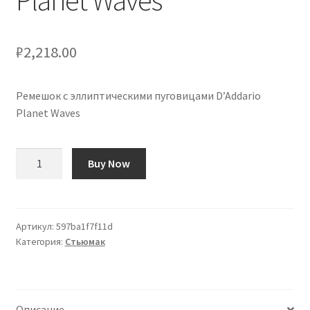
Planet Waves
₽
2,218.00
Ремешок с эллиптическими пуговицами D’Addario
Planet Waves
Количество
Buy Now
товара
Botones
de
Correa
Артикул:
597ba1f7f11d
Категория:
Стьюмак
Elípticos
D'Addario
Planet
Waves
Описание