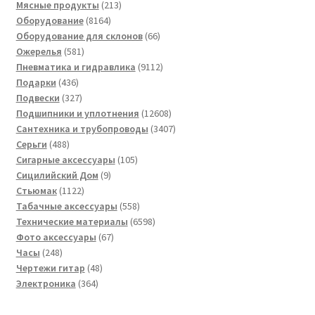
товар
213
Мясные продукты
213
8164
товаров
Оборудование
8164
товара
66
Оборудование для склонов
66
581
товаров
Ожерелья
581
товар
9112
Пневматика и гидравлика
9112
436
товаров
Подарки
436
товаров
327
Подвески
327
товаров
12608
Подшипники и уплотнения
12608
товаров
3407
Сантехника и трубопроводы
3407
488
товаров
Серьги
488
товаров
105
Сигарные аксессуары
105
9
товаров
Сицилийский Дом
9
1122
товаров
Стьюмак
1122
товара
558
Табачные аксессуары
558
товаров
6598
Технические материалы
6598
67
товаров
Фото аксессуары
67
248
товаров
Часы
248
товаров
48
Чертежи гитар
48
364
товаров
Электроника
364
товара