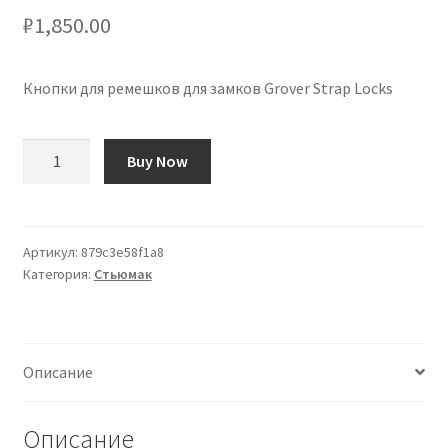
₽
1,850.00
Кнопки для ремешков для замков Grover Strap Locks
Количество
Buy Now
товара
Botones
de
Correa
Артикул:
879c3e58f1a8
Категория:
Стьюмак
para
Grover
Strap
Locks
Описание
Описание