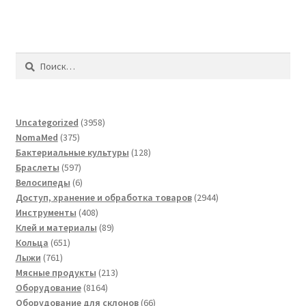
Найти:
3958
Uncategorized
3958
375
товаров
NomaMed
375
товаров
128
Бактериальные культуры
128
597
товаров
Браслеты
597
товаров
6
Велосипеды
6
товаров
2944
Доступ, хранение и обработка товаров
2944
408
товара
Инструменты
408
товаров
89
Клей и материалы
89
651
товаров
Кольца
651
761
товар
Лыжи
761
товар
213
Мясные продукты
213
8164
товаров
Оборудование
8164
товара
66
Оборудование для склонов
66