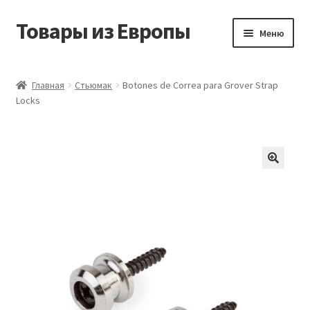
Товары из Европы
Перейти
Перейти
Меню
к
к
навигации
содержимому
Главная
Главная
Стьюмак
Botones de Correa para Grover Strap
Locks
Виды доставки
Заказать товары из Европы
Контакты
Корзина
Мой аккаунт
Оставить отзыв