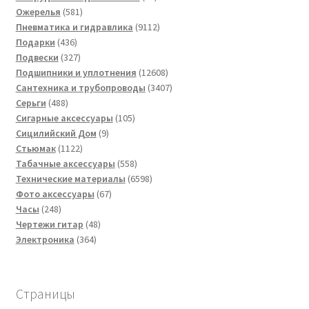
581
товаров
Ожерелья
581
товар
9112
Пневматика и гидравлика
9112
436
товаров
Подарки
436
товаров
327
Подвески
327
товаров
12608
Подшипники и уплотнения
12608
товаров
3407
Сантехника и трубопроводы
3407
488
товаров
Серьги
488
товаров
105
Сигарные аксессуары
105
9
товаров
Сицилийский Дом
9
1122
товаров
Стьюмак
1122
товара
558
Табачные аксессуары
558
товаров
6598
Технические материалы
6598
67
товаров
Фото аксессуары
67
248
товаров
Часы
248
товаров
48
Чертежи гитар
48
364
товаров
Электроника
364
товара
Страницы